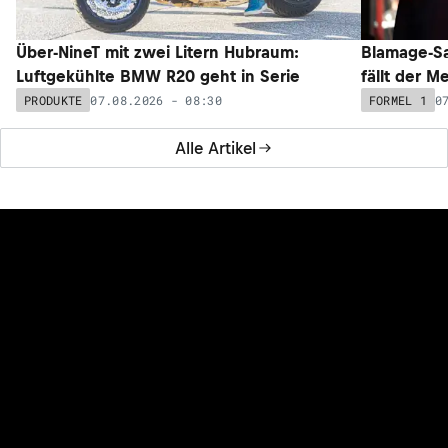
Über-NineT mit zwei Litern Hubraum:
Blamage-Sa
Luftgekühlte BMW R20 geht in Serie
fällt der M
07.08.2026 - 08:30
0
PRODUKTE
FORMEL 1
Alle Artikel