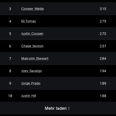
3
315
Cooper Webb
4
275
Eli Tomac
5
273
Justin Cooper
6
237
Chase Sexton
7
204
Malcolm Stewart
8
194
Joey Savatgy
9
189
Jorge Prado
10
188
Justin Hill
Mehr laden