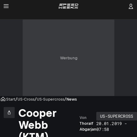
Werbung
Start
/
US-Cross
/
US-Supercross
/
News
Cooper
US-SUPERCROSS
Von
Webb
20.01.2019 -
Thoralf
07:58
Abgarjan
(KTM)