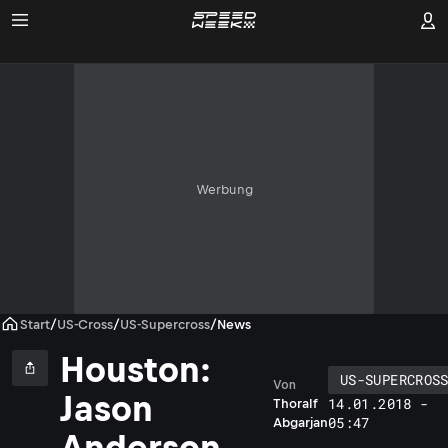
Werbung
Start
/
US-Cross
/
US-Supercross
/
News
Houston:
US-SUPERCROS
Von
Jason
14.01.2018 -
Thoralf
05:47
Abgarjan
Anderson