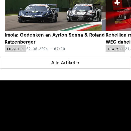
Imola: Gedenken an Ayrton Senna & Roland
Rebellion 
Ratzenberger
WEC dabei
02.05.2024 - 07:20
21
FORMEL 1
FIA WEC
Alle Artikel