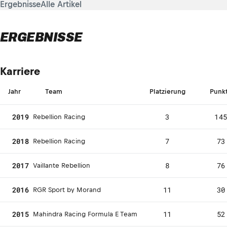
Ergebnisse
Alle Artikel
ERGEBNISSE
Karriere
Jahr
Team
Platzierung
Punk
2019
3
14
Rebellion Racing
2018
7
73
Rebellion Racing
2017
8
76
Vaillante Rebellion
2016
11
30
RGR Sport by Morand
2015
11
52
Mahindra Racing Formula E Team