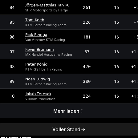
Jörgen‐Matthias Talviku
04
261
16
+
SHR Motorsports by Hartje
Tom Koch
05
226
16
+
KTM Sarholz Racing Team
Rick Elzinga
06
181
16
+
Van Venrooy KTM Racing
Kevin Brumann
07
87
16
+1
MX Handel Husqvarna Racing
Peter König
08
470
16
+1
KTM GST Berlin Racing
Noah Ludwig
09
300
16
+1
KTM Sarholz Racing Team
Jakub Teresak
10
224
16
+1
VisuAlz Production
Mehr laden
Voller Stand