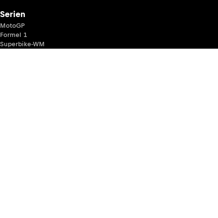
Serien
MotoGP
Formel 1
Superbike-WM