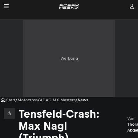
Werbung
Start
/
Motocross
/
ADAC MX Masters
/
News
Tensfeld-Crash:
Von
Max Nagl
Thora
Abgar
(Triumph)