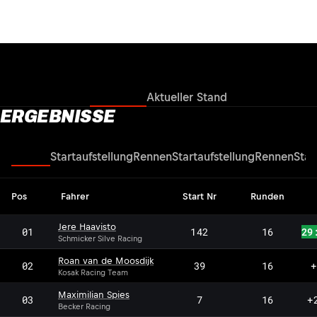
Ergebnisse
Aktueller Stand
ERGEBNISSE
Rennen
Startaufstellung
Rennen
Startaufstellung
Rennen
Star
Pos
Fahrer
Start Nr
Runden
Jere Haavisto
01
142
16
29
Schmicker Silve Racing
Roan van de Moosdijk
02
39
16
+
Kosak Racing Team
Maximilian Spies
03
7
16
+
Becker Racing