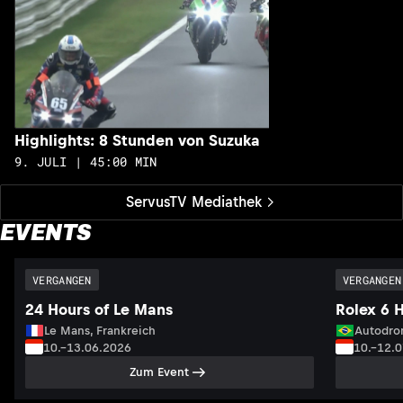
Highlights: 8 Stunden von Suzuka
9. JULI | 45:00 MIN
ServusTV Mediathek
EVENTS
VERGANGEN
VERGANGEN
24 Hours of Le Mans
Rolex 6 
Le Mans, Frankreich
Autodrom
10.–13.06.2026
10.–12.
Zum Event