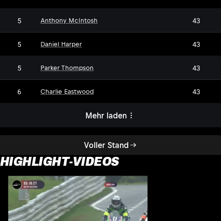
5
43
Anthony McIntosh
5
43
Daniel Harper
5
43
Parker Thompson
6
43
Charlie Eastwood
Mehr laden
Voller Stand
HIGHLIGHT-VIDEOS
H
1