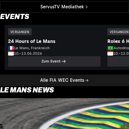
ServusTV Mediathek
EVENTS
VERGANGEN
VERGANGEN
24 Hours of Le Mans
Rolex 6 
Le Mans, Frankreich
Autodrom
10.–13.06.2026
10.–12.
Zum Event
Alle FIA WEC Events
LE MANS NEWS