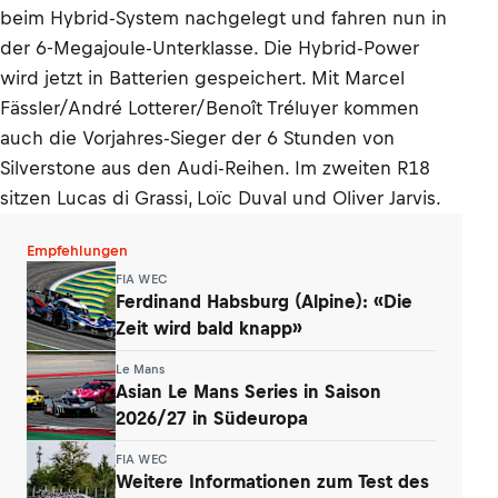
beim Hybrid-System nachgelegt und fahren nun in
der 6-Megajoule-Unterklasse. Die Hybrid-Power
wird jetzt in Batterien gespeichert. Mit Marcel
Fässler/André Lotterer/Benoît Tréluyer kommen
auch die Vorjahres-Sieger der 6 Stunden von
Silverstone aus den Audi-Reihen. Im zweiten R18
sitzen Lucas di Grassi, Loïc Duval und Oliver Jarvis.
Empfehlungen
FIA WEC
Ferdinand Habsburg (Alpine): «Die
Zeit wird bald knapp»
Le Mans
Asian Le Mans Series in Saison
2026/27 in Südeuropa
FIA WEC
Weitere Informationen zum Test des