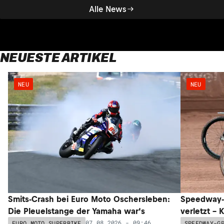
Alle News
NEUESTE ARTIKEL
NEU
NEU
Smits-Crash bei Euro Moto Oschersleben:
Speedway-G
Die Pleuelstange der Yamaha war‘s
verletzt –
07.08.2026 - 09:46
EURO MOTO SUPERBIKE
SPEEDWAY-G