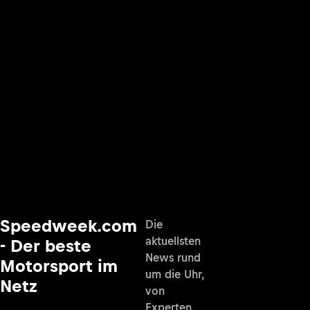
Speedweek.com
Die
aktuellsten
- Der beste
News rund
Motorsport im
um die Uhr,
Netz
von
Experten