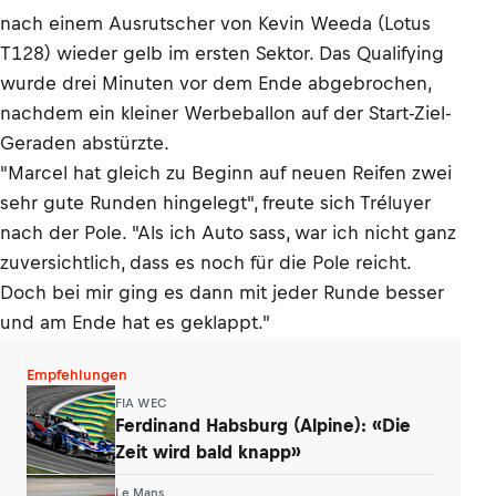
nach einem Ausrutscher von Kevin Weeda (Lotus
T128) wieder gelb im ersten Sektor. Das Qualifying
wurde drei Minuten vor dem Ende abgebrochen,
nachdem ein kleiner Werbeballon auf der Start-Ziel-
Geraden abstürzte.
"Marcel hat gleich zu Beginn auf neuen Reifen zwei
sehr gute Runden hingelegt", freute sich Tréluyer
nach der Pole. "Als ich Auto sass, war ich nicht ganz
zuversichtlich, dass es noch für die Pole reicht.
Doch bei mir ging es dann mit jeder Runde besser
und am Ende hat es geklappt."
Empfehlungen
FIA WEC
Ferdinand Habsburg (Alpine): «Die
Zeit wird bald knapp»
Le Mans