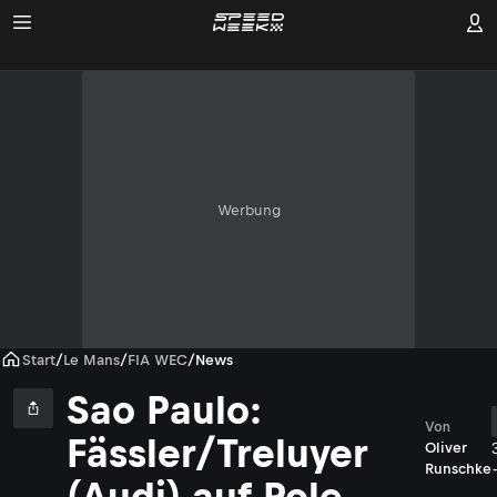
Werbung
Start
/
Le Mans
/
FIA WEC
/
News
Sao Paulo:
Von
Fässler/Treluyer
Oliver
Runschke
(Audi) auf Pole