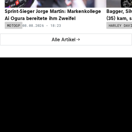
Sprint-Sieger Jorge Martin: Markenkollege
Bagger, Sil
Ai Ogura bereitete ihm Zweifel
(35) kam, 
08.08.2026 - 18:23
MOTOGP
HARLEY DAV
Alle Artikel