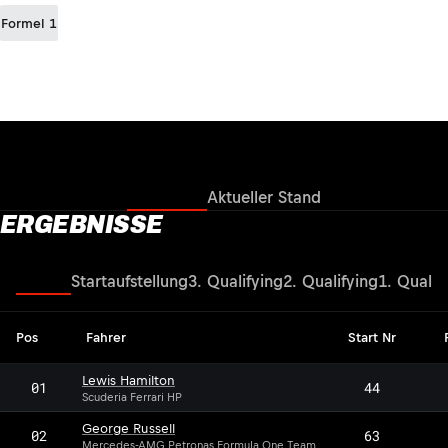
Formel 1
Ergebnisse
Aktueller Stand
ERGEBNISSE
Rennen
Startaufstellung
3. Qualifying
2. Qualifying
1. Qualif
Pos
Fahrer
Start Nr
Lewis Hamilton
01
44
Scuderia Ferrari HP
George Russell
02
63
Mercedes-AMG Petronas Formula One Team