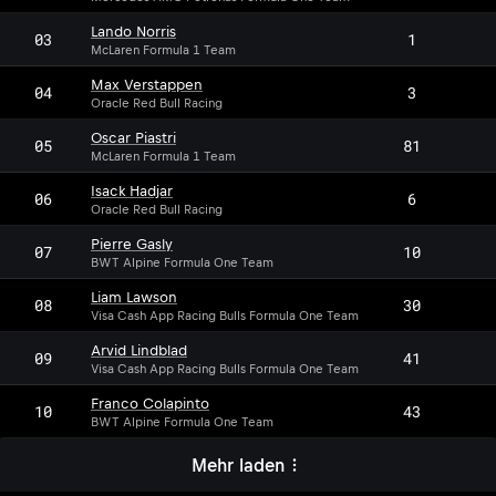
Lando Norris
03
1
McLaren Formula 1 Team
Max Verstappen
04
3
Oracle Red Bull Racing
Oscar Piastri
05
81
McLaren Formula 1 Team
Isack Hadjar
06
6
Oracle Red Bull Racing
Pierre Gasly
07
10
BWT Alpine Formula One Team
Liam Lawson
08
30
Visa Cash App Racing Bulls Formula One Team
Arvid Lindblad
09
41
Visa Cash App Racing Bulls Formula One Team
Franco Colapinto
10
43
BWT Alpine Formula One Team
Mehr laden