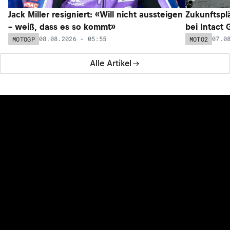
Jack Miller resigniert: «Will nicht aussteigen
Zukunftsplä
– weiß, dass es so kommt»
bei Intact
08.08.2026 - 05:55
07.0
MOTOGP
MOTO2
Alle Artikel