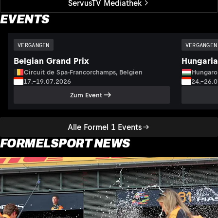
ServusTV Mediathek
EVENTS
VERGANGEN
VERGANGEN
Belgian Grand Prix
Hungaria
Circuit de Spa-Francorchamps, Belgien
Hungaro
17.–19.07.2026
24.–26.
Zum Event
Alle Formel 1 Events
FORMELSPORT NEWS