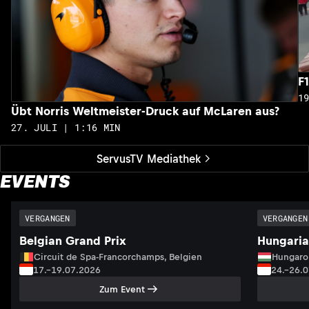
F
1
Übt Norris Weltmeister-Druck auf McLaren aus?
27. JULI | 1:16 MIN
ServusTV Mediathek
EVENTS
VERGANGEN
VERGANGEN
Belgian Grand Prix
Hungaria
Circuit de Spa-Francorchamps, Belgien
Hungaro
17.–19.07.2026
24.–26.
Zum Event