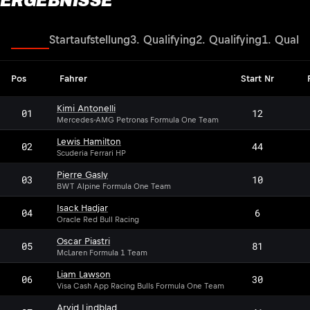
ERGEBNISSE
Rennen
Startaufstellung
3. Qualifying
2. Qualifying
1. Qualif
Pos
Fahrer
Start Nr
Kimi Antonelli
01
12
Mercedes-AMG Petronas Formula One Team
Lewis Hamilton
02
44
Scuderia Ferrari HP
Pierre Gasly
03
10
BWT Alpine Formula One Team
Isack Hadjar
04
6
Oracle Red Bull Racing
Oscar Piastri
05
81
McLaren Formula 1 Team
Liam Lawson
06
30
Visa Cash App Racing Bulls Formula One Team
Arvid Lindblad