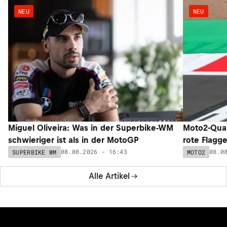
NEU
NEU
Miguel Oliveira: Was in der Superbike-WM
Moto2-Qual
schwieriger ist als in der MotoGP
rote Flagg
08.08.2026 - 16:43
08.0
SUPERBIKE WM
MOTO2
Alle Artikel