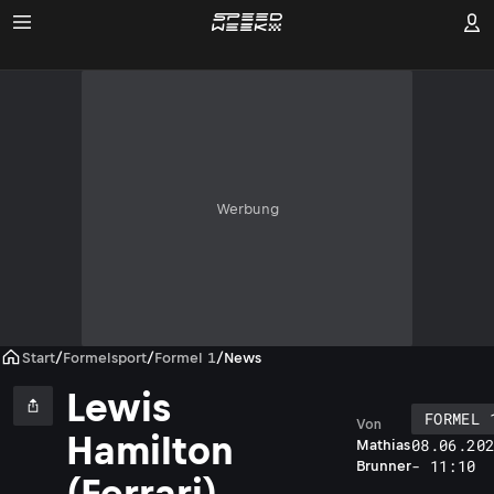
Werbung
Start
/
Formelsport
/
Formel 1
/
News
Lewis
FORMEL 
Von
Hamilton
08.06.20
Mathias
- 11:10
Brunner
(Ferrari)