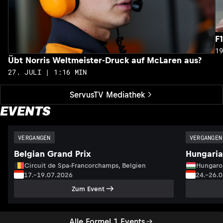
F
1
Übt Norris Weltmeister-Druck auf McLaren aus?
27. JULI | 1:16 MIN
ServusTV Mediathek
EVENTS
VERGANGEN
VERGANGEN
Belgian Grand Prix
Hungaria
Circuit de Spa-Francorchamps, Belgien
Hungaro
17.–19.07.2026
24.–26.
Zum Event
Alle Formel 1 Events