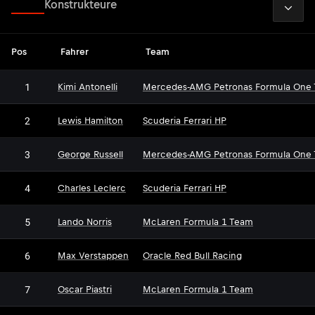
2026
Fahrer
Konstrukteure
Pos
Fahrer
Team
1
Kimi Antonelli
Mercedes-AMG Petronas Formula One
2
Lewis Hamilton
Scuderia Ferrari HP
3
George Russell
Mercedes-AMG Petronas Formula One
4
Charles Leclerc
Scuderia Ferrari HP
5
Lando Norris
McLaren Formula 1 Team
6
Max Verstappen
Oracle Red Bull Racing
7
Oscar Piastri
McLaren Formula 1 Team