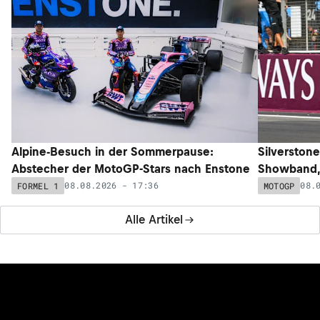
Alpine-Besuch in der Sommerpause:
Silverstone
Abstecher der MotoGP-Stars nach Enstone
Showband,
08.08.2026 - 17:36
08.
FORMEL 1
MOTOGP
Alle Artikel