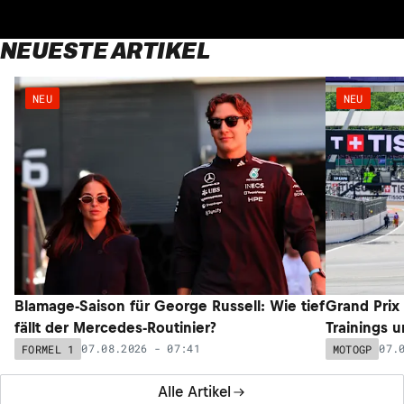
NEUESTE ARTIKEL
NEU
NEU
Blamage-Saison für George Russell: Wie tief
Grand Prix
fällt der Mercedes-Routinier?
Trainings 
07.08.2026 - 07:41
07.
FORMEL 1
MOTOGP
Alle Artikel