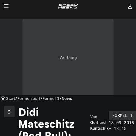
Werbung
Start
/
Formelsport
/
Formel 1
/
News
Didi
FORMEL 1
Von
Mateschitz
18.09.2015
Gerhard
- 18:15
Kuntschik
(Red Bull):