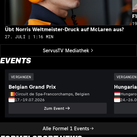
F
1
Übt Norris Weltmeister-Druck auf McLaren aus?
27. JULI | 1:16 MIN
ServusTV Mediathek
EVENTS
VERGANGEN
VERGANGEN
Belgian Grand Prix
Hungaria
Circuit de Spa-Francorchamps, Belgien
Hungaro
17.–19.07.2026
24.–26.
Zum Event
Alle Formel 1 Events