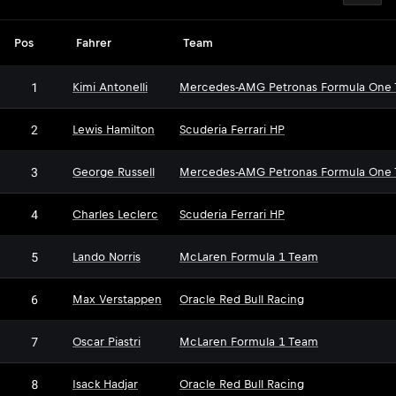
Pos
Fahrer
Team
1
Kimi Antonelli
Mercedes-AMG Petronas Formula One
2
Lewis Hamilton
Scuderia Ferrari HP
3
George Russell
Mercedes-AMG Petronas Formula One
4
Charles Leclerc
Scuderia Ferrari HP
5
Lando Norris
McLaren Formula 1 Team
6
Max Verstappen
Oracle Red Bull Racing
7
Oscar Piastri
McLaren Formula 1 Team
8
Isack Hadjar
Oracle Red Bull Racing