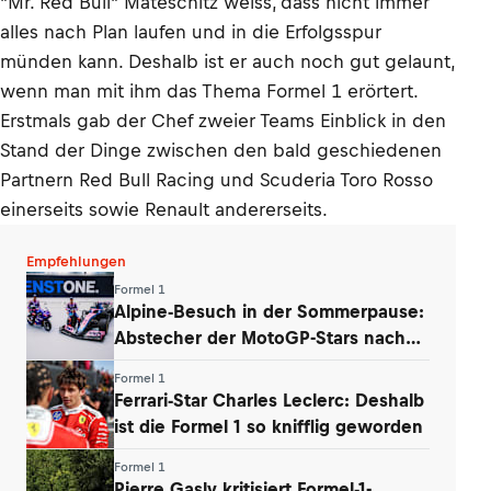
"Mr. Red Bull" Mateschitz weiss, dass nicht immer
alles nach Plan laufen und in die Erfolgsspur
münden kann. Deshalb ist er auch noch gut gelaunt,
wenn man mit ihm das Thema Formel 1 erörtert.
Erstmals gab der Chef zweier Teams Einblick in den
Stand der Dinge zwischen den bald geschiedenen
Partnern Red Bull Racing und Scuderia Toro Rosso
einerseits sowie Renault andererseits.
Empfehlungen
Formel 1
Alpine-Besuch in der Sommerpause:
Abstecher der MotoGP-Stars nach
Enstone
Formel 1
Ferrari-Star Charles Leclerc: Deshalb
ist die Formel 1 so knifflig geworden
Formel 1
Pierre Gasly kritisiert Formel-1-