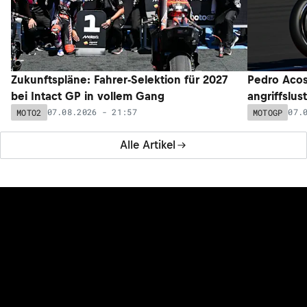
Zukunftspläne: Fahrer-Selektion für 2027
Pedro Acos
bei Intact GP in vollem Gang
angriffslus
07.08.2026 - 21:57
07.
MOTO2
MOTOGP
Alle Artikel