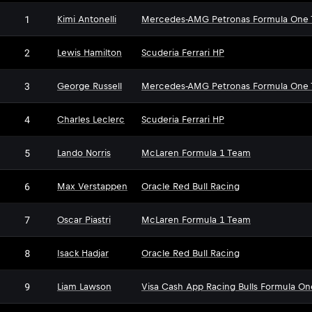
1
Kimi Antonelli
Mercedes-AMG Petronas Formula One
2
Lewis Hamilton
Scuderia Ferrari HP
3
George Russell
Mercedes-AMG Petronas Formula One
4
Charles Leclerc
Scuderia Ferrari HP
5
Lando Norris
McLaren Formula 1 Team
6
Max Verstappen
Oracle Red Bull Racing
7
Oscar Piastri
McLaren Formula 1 Team
8
Isack Hadjar
Oracle Red Bull Racing
9
Liam Lawson
Visa Cash App Racing Bulls Formula O