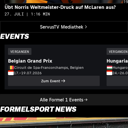
1
Übt Norris Weltmeister-Druck auf McLaren aus?
27. JULI | 1:16 MIN
ServusTV Mediathek
EVENTS
VERGANGEN
VERGANGEN
Belgian Grand Prix
Hungaria
Circuit de Spa-Francorchamps, Belgien
Hungaro
17.–19.07.2026
24.–26.
Zum Event
Alle Formel 1 Events
FORMELSPORT NEWS