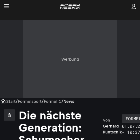
Werbung
Start
/
Formelsport
/
Formel 1
/
News
Die nächste
FORME
Von
Generation:
01.07.
Gerhard
- 10:3
Kuntschik
Schumacher,