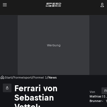
Werbung
Start
/
Formelsport
/
Formel 1
/
News
Ferrari von
F
Von
Sebastian
15
Mathias
- 
Brunner
Vettel: