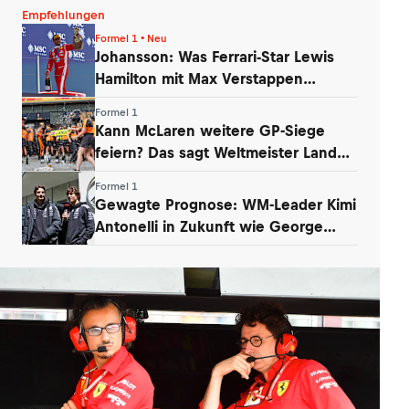
Empfehlungen
Formel 1 • Neu
Johansson: Was Ferrari-Star Lewis
Hamilton mit Max Verstappen
verbindet
Formel 1
Kann McLaren weitere GP-Siege
feiern? Das sagt Weltmeister Lando
Norris
Formel 1
Gewagte Prognose: WM-Leader Kimi
Antonelli in Zukunft wie George
Russell