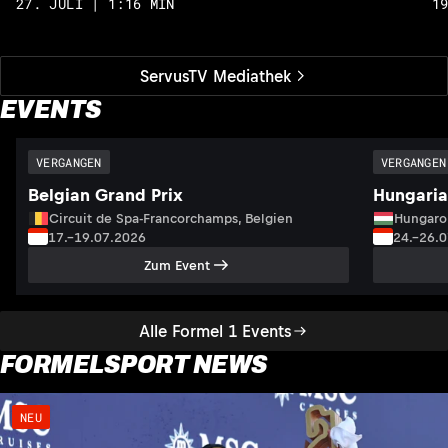
27. JULI | 1:16 MIN
1
ServusTV Mediathek
EVENTS
VERGANGEN
VERGANGEN
Belgian Grand Prix
Hungaria
Circuit de Spa-Francorchamps, Belgien
Hungaro
17.–19.07.2026
24.–26.
Zum Event
Alle Formel 1 Events
FORMELSPORT NEWS
NEU