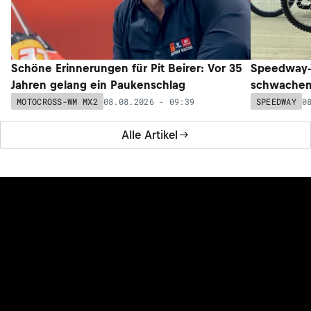
Schöne Erinnerungen für Pit Beirer: Vor 35
Speedway-W
Jahren gelang ein Paukenschlag
schwachem 
08.08.2026 - 09:39
0
MOTOCROSS-WM MX2
SPEEDWAY
Alle Artikel