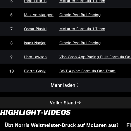
5
Lando Norris
McLaren Formula 1 Team
6
Max Verstappen
Oracle Red Bull Racing
7
Oscar Piastri
McLaren Formula 1 Team
8
Isack Hadjar
Oracle Red Bull Racing
9
Liam Lawson
Visa Cash App Racing Bulls Formula O
10
Pierre Gasly
BWT Alpine Formula One Team
Mehr laden
Voller Stand
HIGHLIGHT-VIDEOS
Übt Norris Weltmeister-Druck auf McLaren aus?
F