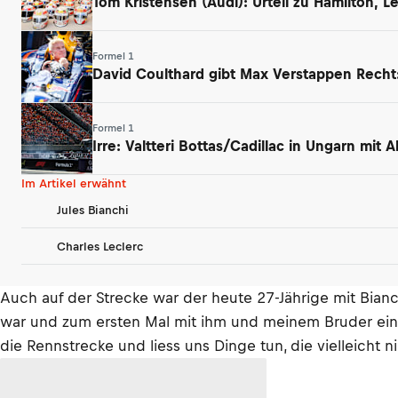
Tom Kristensen (Audi): Urteil zu Hamilton, 
Formel 1
David Coulthard gibt Max Verstappen Rech
Formel 1
Irre: Valtteri Bottas/Cadillac in Ungarn mit
Im Artikel erwähnt
Jules Bianchi
Charles Leclerc
Auch auf der Strecke war der heute 27-Jährige mit Bianc
war und zum ersten Mal mit ihm und meinem Bruder ein g
die Rennstrecke und liess uns Dinge tun, die vielleicht n