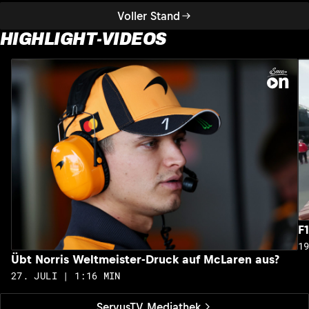
Voller Stand
HIGHLIGHT-VIDEOS
F
1
Übt Norris Weltmeister-Druck auf McLaren aus?
27. JULI | 1:16 MIN
ServusTV Mediathek