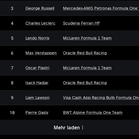
3
George Russell
Mercedes-AMG Petronas Formula One
4
Charles Leclerc
Scuderia Ferrari HP
5
Lando Norris
McLaren Formula 1 Team
6
Max Verstappen
Oracle Red Bull Racing
7
Oscar Piastri
McLaren Formula 1 Team
8
Isack Hadjar
Oracle Red Bull Racing
9
Liam Lawson
Visa Cash App Racing Bulls Formula O
10
Pierre Gasly
BWT Alpine Formula One Team
Mehr laden