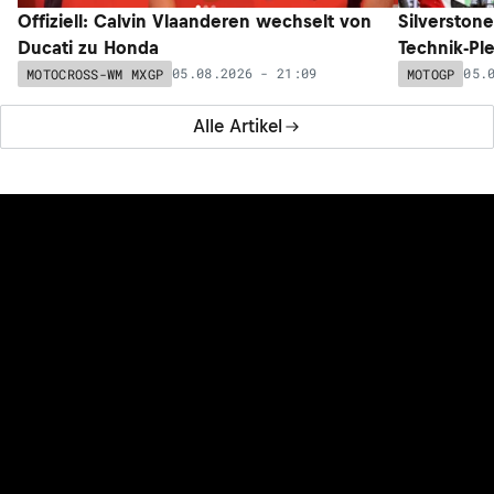
Offiziell: Calvin Vlaanderen wechselt von
Silverston
Ducati zu Honda
Technik-Pl
05.08.2026 - 21:09
05.
MOTOCROSS-WM MXGP
MOTOGP
Alle Artikel