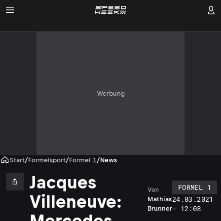
Werbung
Start
/
Formelsport
/
Formel 1
/
News
Jacques
FORMEL 1
Von
Villeneuve:
24.03.2021
Mathias
- 12:08
Brunner
Mercedes