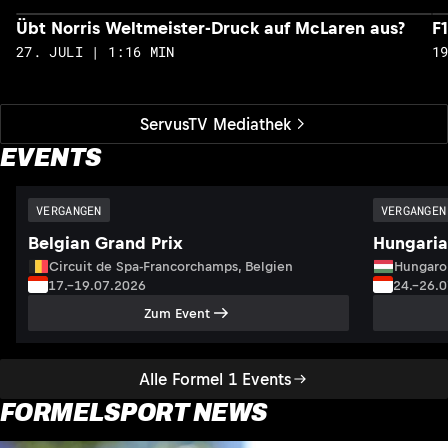
Übt Norris Weltmeister-Druck auf McLaren aus?
F
27. JULI | 1:16 MIN
1
ServusTV Mediathek
EVENTS
VERGANGEN
VERGANGEN
Belgian Grand Prix
Hungaria
Circuit de Spa-Francorchamps, Belgien
Hungaro
17.–19.07.2026
24.–26.
Zum Event
Alle Formel 1 Events
FORMELSPORT NEWS