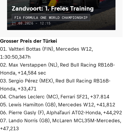
Zandvoort: 1. Freies Training
FIA FORMULA ONE WORLD CHAMPIONSHIP
21.08.2026 - 12:15
Grosser Preis der Türkei
01. Valtteri Bottas (FIN), Mercedes W12,
1:30:50,347h
02. Max Verstappen (NL), Red Bull Racing RB16B-
Honda, +14,584 sec
03. Sergio Pérez (MEX), Red Bull Racing RB16B-
Honda, +33,471
04. Charles Leclerc (MC), Ferrari SF21, +37.814
05. Lewis Hamilton (GB), Mercedes W12, +41,812
06. Pierre Gasly (F), AlphaTauri AT02-Honda, +44,292
07. Lando Norris (GB), McLaren MCL35M-Mercedes,
+47,213