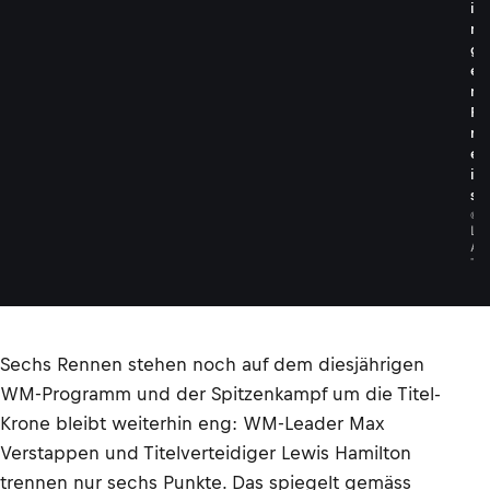
i
n
g
e
n
P
r
e
i
s
©
L
A
T
Sechs Rennen stehen noch auf dem diesjährigen
WM-Programm und der Spitzenkampf um die Titel-
Krone bleibt weiterhin eng: WM-Leader Max
Verstappen und Titelverteidiger Lewis Hamilton
trennen nur sechs Punkte. Das spiegelt gemäss