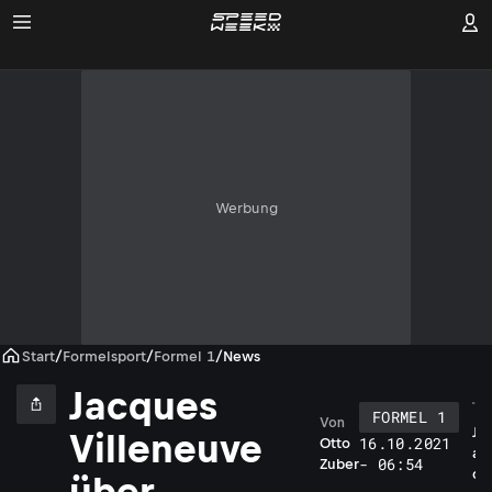
Werbung
Start
/
Formelsport
/
Formel 1
/
News
Jacques
FORMEL 1
Von
J
Villeneuve
16.10.2021
Otto
a
- 06:54
Zuber
c
über