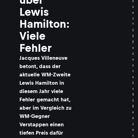
q
u
Lewis
e
s
Hamilton:
V
i
Viele
l
l
Fehler
e
n
Jacques Villeneuve
e
u
betont, dass der
v
aktuelle WM-Zweite
e
Lewis Hamilton in
i
s
diesem Jahr viele
t
Fehler gemacht hat,
ü
b
aber im Vergleich zu
e
WM-Gegner
r
Verstappen einen
z
e
tiefen Preis dafür
u