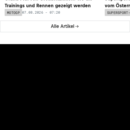
Trainings und Rennen gezeigt werden
vom Österr
07.08.2026 - 07:20
MOTOGP
SUPERSPORT
Alle Artikel