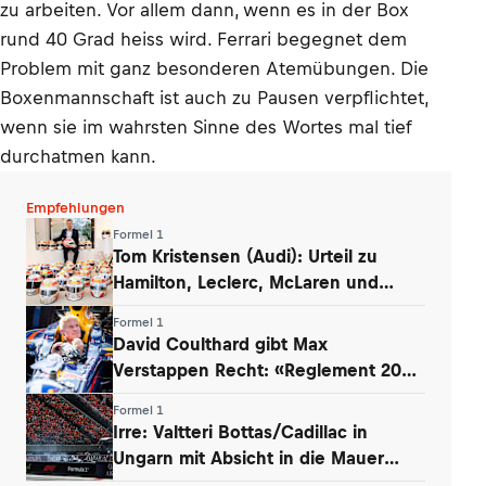
zu arbeiten. Vor allem dann, wenn es in der Box
rund 40 Grad heiss wird. Ferrari begegnet dem
Problem mit ganz besonderen Atemübungen. Die
Boxenmannschaft ist auch zu Pausen verpflichtet,
wenn sie im wahrsten Sinne des Wortes mal tief
durchatmen kann.
Empfehlungen
Formel 1
Tom Kristensen (Audi): Urteil zu
Hamilton, Leclerc, McLaren und
Verstappen
Formel 1
David Coulthard gibt Max
Verstappen Recht: «Reglement 2026
wie Dampfwalze»
Formel 1
Irre: Valtteri Bottas/Cadillac in
Ungarn mit Absicht in die Mauer
gefahren