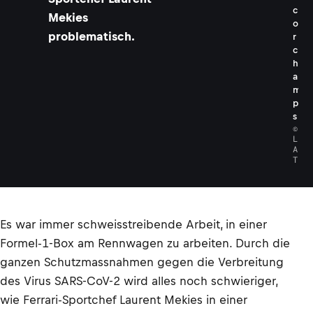
c
Mekies
o
problematisch.
r
c
h
a
m
p
s
©
L
A
T
Es war immer schweisstreibende Arbeit, in einer
Formel-1-Box am Rennwagen zu arbeiten. Durch die
ganzen Schutzmassnahmen gegen die Verbreitung
des Virus SARS-CoV-2 wird alles noch schwieriger,
wie Ferrari-Sportchef Laurent Mekies in einer