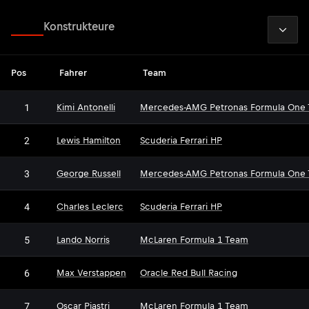
2026
Fahrer
Konstrukteure
Pos
Fahrer
Team
1
Kimi Antonelli
Mercedes-AMG Petronas Formula One
2
Lewis Hamilton
Scuderia Ferrari HP
3
George Russell
Mercedes-AMG Petronas Formula One
4
Charles Leclerc
Scuderia Ferrari HP
5
Lando Norris
McLaren Formula 1 Team
6
Max Verstappen
Oracle Red Bull Racing
7
Oscar Piastri
McLaren Formula 1 Team