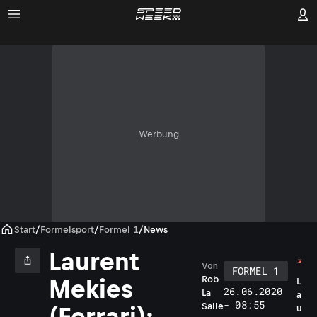
Werbung
Start
/
Formelsport
/
Formel 1
/
News
Laurent
Von
FORMEL 1
Rob
Mekies
L
26.06.2020
La
a
- 08:55
Salle
u
(Ferrari):