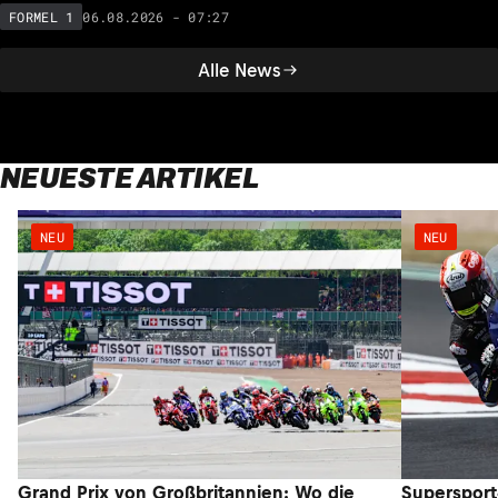
06.08.2026 - 07:27
FORMEL 1
Alle News
NEUESTE ARTIKEL
NEU
NEU
Grand Prix von Großbritannien: Wo die
Supersport