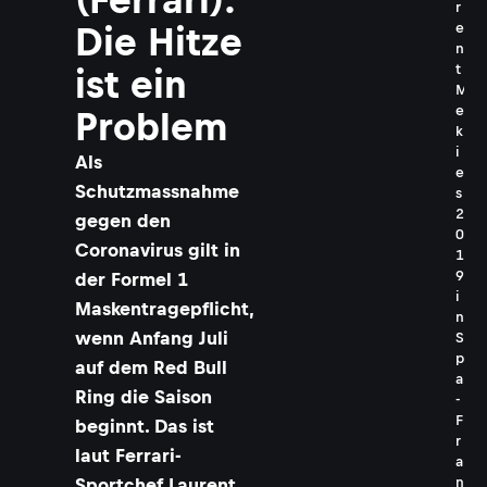
r
e
Die Hitze
n
t
ist ein
M
e
Problem
k
i
Als
e
Schutzmassnahme
s
2
gegen den
0
Coronavirus gilt in
1
9
der Formel 1
i
Maskentragepflicht,
n
wenn Anfang Juli
S
p
auf dem Red Bull
a
Ring die Saison
-
F
beginnt. Das ist
r
laut Ferrari-
a
n
Sportchef Laurent