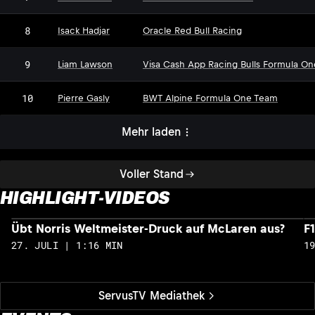
8
Isack Hadjar
Oracle Red Bull Racing
9
Liam Lawson
Visa Cash App Racing Bulls Formula O
10
Pierre Gasly
BWT Alpine Formula One Team
Mehr laden
Voller Stand
HIGHLIGHT-VIDEOS
Übt Norris Weltmeister-Druck auf McLaren aus?
F
27. JULI | 1:16 MIN
1
ServusTV Mediathek