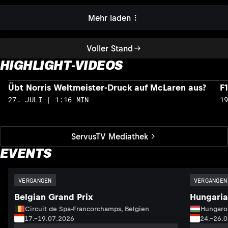
Mehr laden
Voller Stand
HIGHLIGHT-VIDEOS
Übt Norris Weltmeister-Druck auf McLaren aus?
F
27. JULI | 1:16 MIN
1
ServusTV Mediathek
EVENTS
VERGANGEN
VERGANGEN
Belgian Grand Prix
Hungaria
Circuit de Spa-Francorchamps, Belgien
Hungaro
17.–19.07.2026
24.–26.