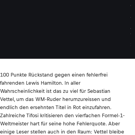
g
l
a
n
d
©
L
A
T
100 Punkte Rückstand gegen einen fehlerfrei
fahrenden Lewis Hamilton. In aller
Wahrscheinlichkeit ist das zu viel für Sebastian
Vettel, um das WM-Ruder herumzureissen und
endlich den ersehnten Titel in Rot einzufahren.
Zahlreiche Tifosi kritisieren den vierfachen Formel-1-
Weltmeister hart für seine hohe Fehlerquote. Aber
einige Leser stellen auch in den Raum: Vettel bleibe