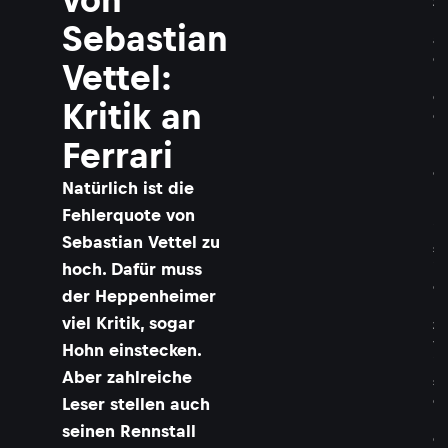
z
n
Sebastian
a
c
Vettel:
h
d
Kritik an
e
r
Ferrari
K
o
​Natürlich ist die
l
l
Fehlerquote von
i
Sebastian Vettel zu
s
hoch. Dafür muss
i
o
der Heppenheimer
n
viel Kritik, sogar
z
w
Hohn einstecken.
i
Aber zahlreiche
s
c
Leser stellen auch
h
seinen Rennstall
e