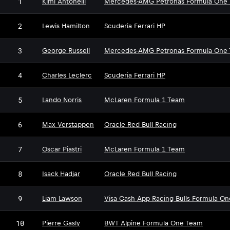
1
Kimi Antonelli
Mercedes-AMG Petronas Formula One
2
Lewis Hamilton
Scuderia Ferrari HP
3
George Russell
Mercedes-AMG Petronas Formula One
4
Charles Leclerc
Scuderia Ferrari HP
5
Lando Norris
McLaren Formula 1 Team
6
Max Verstappen
Oracle Red Bull Racing
7
Oscar Piastri
McLaren Formula 1 Team
8
Isack Hadjar
Oracle Red Bull Racing
9
Liam Lawson
Visa Cash App Racing Bulls Formula O
10
Pierre Gasly
BWT Alpine Formula One Team