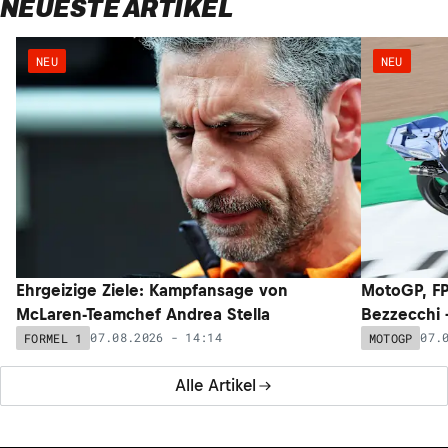
NEUESTE ARTIKEL
NEU
NEU
Ehrgeizige Ziele: Kampfansage von
MotoGP, FP
McLaren-Teamchef Andrea Stella
Bezzecchi –
07.08.2026 - 14:14
07.
FORMEL 1
MOTOGP
Alle Artikel