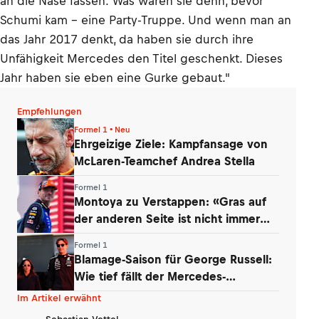
an die Nase fassen. Was waren sie denn, bevor
Schumi kam – eine Party-Truppe. Und wenn man an
das Jahr 2017 denkt, da haben sie durch ihre
Unfähigkeit Mercedes den Titel geschenkt. Dieses
Jahr haben sie eben eine Gurke gebaut."
Empfehlungen
Formel 1 • Neu
Ehrgeizige Ziele: Kampfansage von
McLaren-Teamchef Andrea Stella
Formel 1
Montoya zu Verstappen: «Gras auf
der anderen Seite ist nicht immer
grüner»
Formel 1
Blamage-Saison für George Russell:
Wie tief fällt der Mercedes-
Routinier?
Im Artikel erwähnt