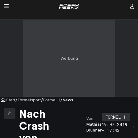
Werbung
Start
/
Formelsport
/
Formel 1
/
News
Nach
FORMEL 1
Von
K
Crash
19.07.2019
Mathias
u
- 17:43
Brunner
r
von