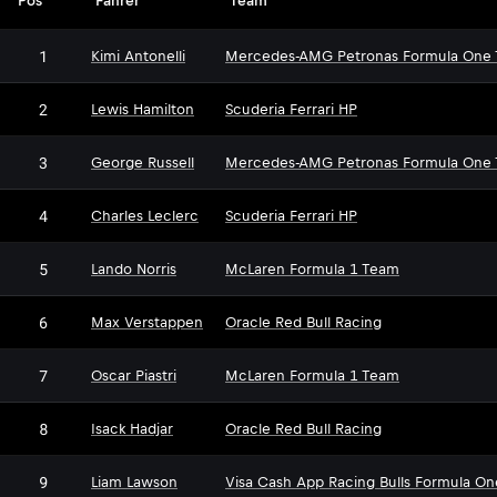
Pos
Fahrer
Team
1
Kimi Antonelli
Mercedes-AMG Petronas Formula One
2
Lewis Hamilton
Scuderia Ferrari HP
3
George Russell
Mercedes-AMG Petronas Formula One
4
Charles Leclerc
Scuderia Ferrari HP
5
Lando Norris
McLaren Formula 1 Team
6
Max Verstappen
Oracle Red Bull Racing
7
Oscar Piastri
McLaren Formula 1 Team
8
Isack Hadjar
Oracle Red Bull Racing
9
Liam Lawson
Visa Cash App Racing Bulls Formula O