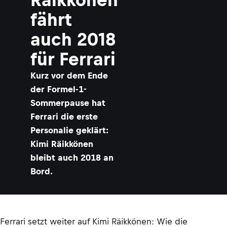
i
R
fährt
ä
i
auch 2018
k
k
für Ferrari
ö
n
Kurz vor dem Ende
e
n
der Formel-1-
©
Sommerpause hat
L
A
Ferrari die erste
T
Personalie geklärt:
Kimi Räikkönen
bleibt auch 2018 an
Bord.
Ferrari setzt weiter auf Kimi Räikkönen: Wie die