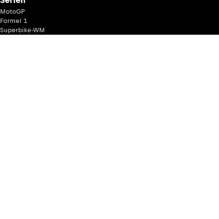
Serien
MotoGP
Formel 1
Superbike-WM