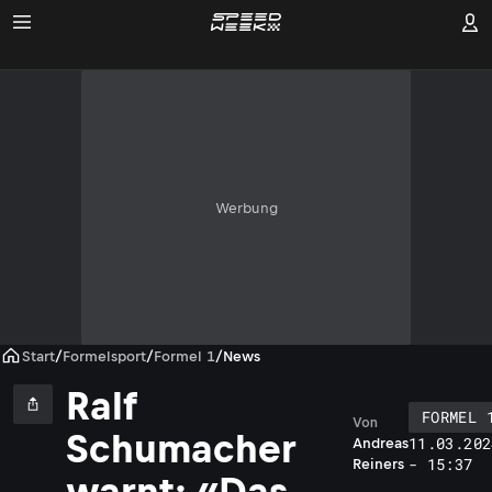
Werbung
Start
/
Formelsport
/
Formel 1
/
News
Ralf
FORMEL 
Von
Schumacher
11.03.202
Andreas
- 15:37
Reiners
warnt: «Das