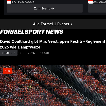
17.–19.07.2026
24.–26.
Zum Event
Alle Formel 1 Events
FORMELSPORT NEWS
David Coulthard gibt Max Verstappen Recht: «Reglement
NEU
2026 wie Dampfwalze»
06.08.2026 - 16:40
FORMEL 1
NEU