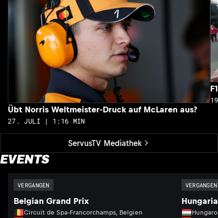
F
1
Übt Norris Weltmeister-Druck auf McLaren aus?
27. JULI | 1:16 MIN
ServusTV Mediathek
EVENTS
VERGANGEN
VERGANGEN
Belgian Grand Prix
Hungaria
Circuit de Spa-Francorchamps, Belgien
Hungaro