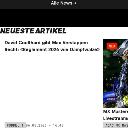
Alle News
NEUESTE ARTIKEL
David Coulthard gibt Max Verstappen
NEU
NEU
Recht: «Reglement 2026 wie Dampfwalze»
MX Masters
Livestream
06.08.2026 - 16:40
FORMEL 1
ADAC MX MA