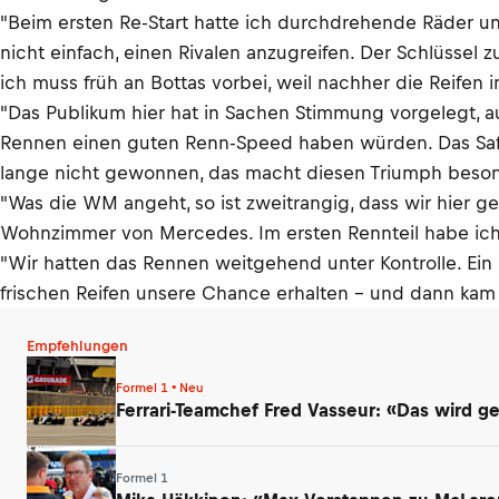
"Beim ersten Re-Start hatte ich durchdrehende Räder un
nicht einfach, einen Rivalen anzugreifen. Der Schlüssel 
ich muss früh an Bottas vorbei, weil nachher die Reifen
"Das Publikum hier hat in Sachen Stimmung vorgelegt, a
Rennen einen guten Renn-Speed haben würden. Das Safet
lange nicht gewonnen, das macht diesen Triumph beson
"Was die WM angeht, so ist zweitrangig, dass wir hier ge
Wohnzimmer von Mercedes. Im ersten Rennteil habe ich zu 
"Wir hatten das Rennen weitgehend unter Kontrolle. Ein 
frischen Reifen unsere Chance erhalten – und dann kam n
Empfehlungen
Formel 1 • Neu
Ferrari-Teamchef Fred Vasseur: «Das wird 
Formel 1