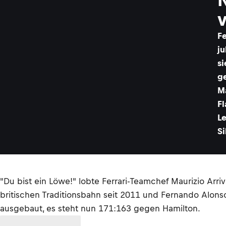
Fe
ju
s
g
M
F
L
Si
"Du bist ein Löwe!" lobte Ferrari-Teamchef Maurizio Arri
britischen Traditionsbahn seit 2011 und Fernando Alons
ausgebaut, es steht nun 171:163 gegen Hamilton.