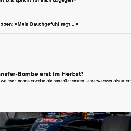
? Das spricht für mich dagegen»
appen: «Mein Bauchgefühl sagt …»
ransfer-Bombe erst im Herbst?
n welchen normalerweise die hanebüchensten Fahrerwechsel diskutiert 