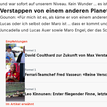
und war sofort auf unserem Niveau. Kein Wunder … es is
Verstappen von einem anderen Plane
Gounon: «Für mich ist es, als käme er von einem anderen
Lucas oder ich selbst oder Maro ist … dass er kommt un
Juncadella und Lucas Auer sowie Maro Engel, der das Sch
Empfehlungen
Formel 1
David Coulthard zur Zukunft von Max Verst
Formel 1
Ferrari-Teamchef Fred Vasseur: «Reine Ver
Formel 1
Leo Kinnunen: Erster fliegender Finne, letz
Im Artikel erwähnt