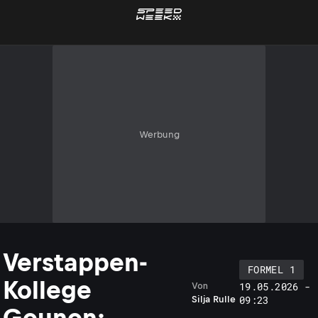
Werbung
Verstappen-
FORMEL 1
Kollege
19.05.2026 -
Von
09:23
Silja Rulle
Gounon: