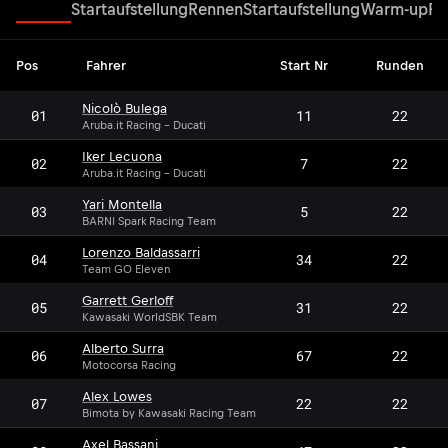
Rennen
Startaufstellung
Rennen
Startaufstellung
Warm-up
Re
Pos
Fahrer
Start Nr
Runden
Nicolò Bulega
01
11
22
Aruba.it Racing - Ducati
Iker Lecuona
02
7
22
Aruba.it Racing - Ducati
Yari Montella
03
5
22
BARNI Spark Racing Team
Lorenzo Baldassarri
04
34
22
Team GO Eleven
Garrett Gerloff
05
31
22
Kawasaki WorldSBK Team
Alberto Surra
06
67
22
Motocorsa Racing
Alex Lowes
07
22
22
Bimota by Kawasaki Racing Team
Axel Bassani