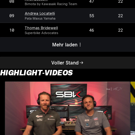
08
47
22
Bimota by Kawasaki Racing Team
Andrea Locatelli
09
55
22
Pata Maxus Yamaha
Thomas Bridewell
10
46
22
Superbike Advocates
Mehr laden
Voller Stand
HIGHLIGHT-VIDEOS