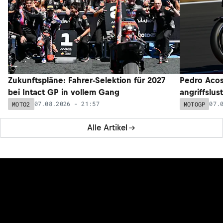
Zukunftspläne: Fahrer-Selektion für 2027
Pedro Acos
bei Intact GP in vollem Gang
angriffslus
07.08.2026 - 21:57
07.
MOTO2
MOTOGP
Alle Artikel