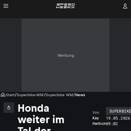
Werbung
Start
/
Superbike-WM
/
Superbike WM
/
News
Honda
SUPERBIK
Von
weiter im
19.05.2026
Kay
09:02
Hettich
Tal der