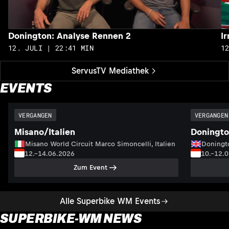
Donington: Analyse Rennen 2
I
12. JULI | 22:41 MIN
1
ServusTV Mediathek
EVENTS
VERGANGEN
VERGANGEN
Misano/Italien
Doningto
Misano World Circuit Marco Simoncelli, Italien
Doningto
12.–14.06.2026
10.–12.
Zum Event
Alle Superbike WM Events
SUPERBIKE-WM NEWS