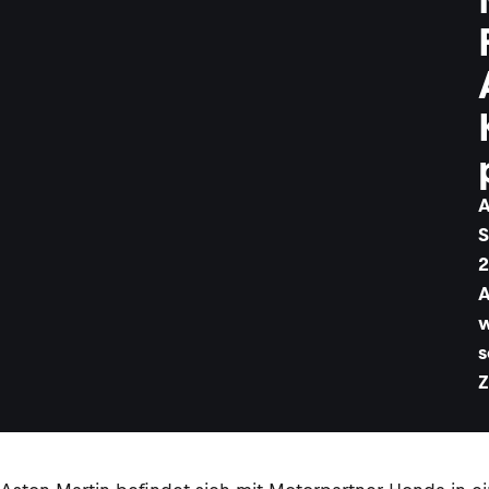
A
S
2
A
w
s
Z