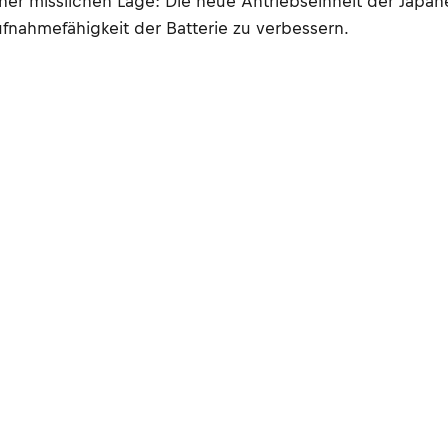
er misslichen Lage: Die neue Antriebseinheit der Japaner 
ufnahmefähigkeit der Batterie zu verbessern.