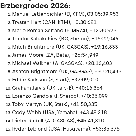
Erzbergrodeo 2026:
Manuel Lettenbichler (D, KTM), 03:05:39,953
Trystan Hart (CAN, KTM), +8:30,621
Mario Roman Serrano (E, MR74), +12:30,973
Teodor Kabakchiev (BG, Sherco), +16:22,046
Mitch Brightmore (UK, GASGAS), +19:16,833
James Moore (ZA, Beta), +26:54,949
Michael Walkner (A, GASGAS), +28:12,403
Ashton Brightmore (UK, GASGAS), +30:20,433
Eddie Karlsson (S, Stark), +37:09,010
Graham Jarvis (UK, Jarv-E), +40:16,364
Lorenzo Gandola (I, Sherco), +40:35,099
Toby Martyn (UK, Stark), +41:50,335
Cody Webb (USA, Yamaha), +43:48,218
Dieter Rudolf (A, GASGAS), +45:41,810
Ryder Leblond (USA, Husqvarna), +53:35,376