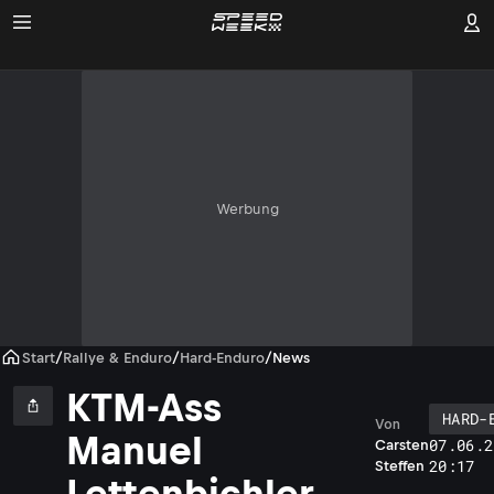
Werbung
Start
/
Rallye & Enduro
/
Hard-Enduro
/
News
KTM-Ass
HARD-
Von
Manuel
07.06.2
Carsten
20:17
Steffen
Lettenbichler