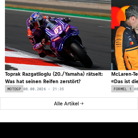
Toprak Razgatlioglu (20./Yamaha) rätselt:
McLaren-Te
Was hat seinen Reifen zerstört?
«Das ist di
08.08.2026 - 21:35
0
MOTOGP
FORMEL 1
Alle Artikel