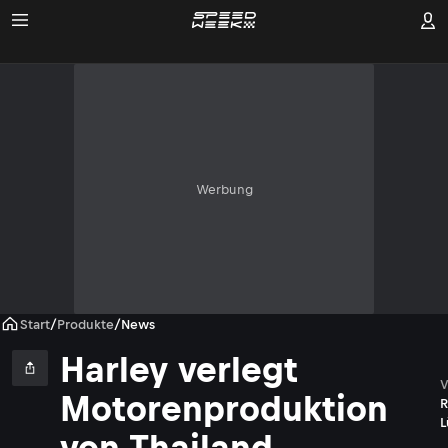
Werbung
Start
/
Produkte
/
News
Harley verlegt
V
Motorenproduktion
R
L
von Thailand