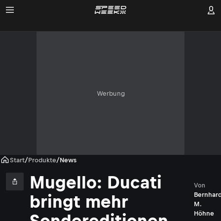
Werbung
Start
/
Produkte
/
News
Mugello: Ducati
Von
Bernhar
bringt mehr
M.
Höhne
Sondereditionen