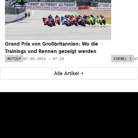
Grand Prix von Großbritannien: Wo die
Blamage-Sa
Trainings und Rennen gezeigt werden
fällt der M
07.08.2026 - 07:20
0
MOTOGP
FORMEL 1
Alle Artikel