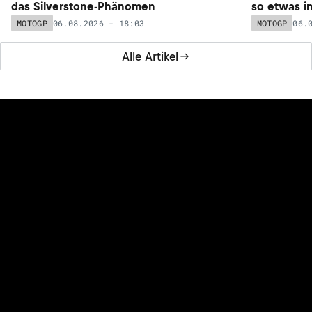
das Silverstone-Phänomen
so etwas i
06.08.2026 - 18:03
06.
MOTOGP
MOTOGP
Alle Artikel