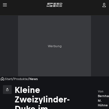
Werbung
Start
/
Produkte
/
News
Kleine
Von
Bernha
Zweizylinder-
M.
Höhne
Duke im