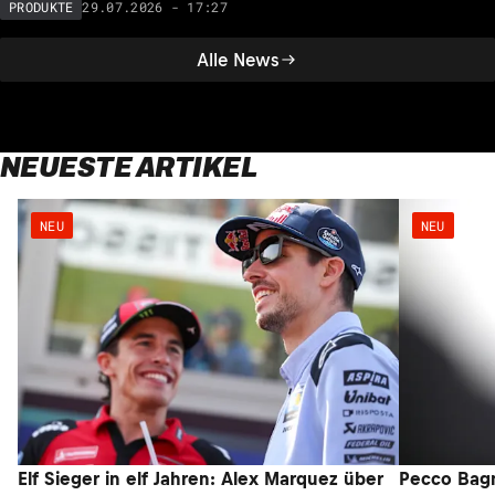
29.07.2026 - 17:27
PRODUKTE
Alle News
NEUESTE ARTIKEL
NEU
NEU
Elf Sieger in elf Jahren: Alex Marquez über
Pecco Bagna