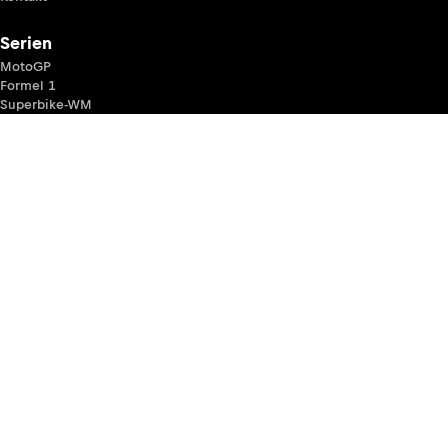
Serien
MotoGP
Formel 1
Superbike-WM