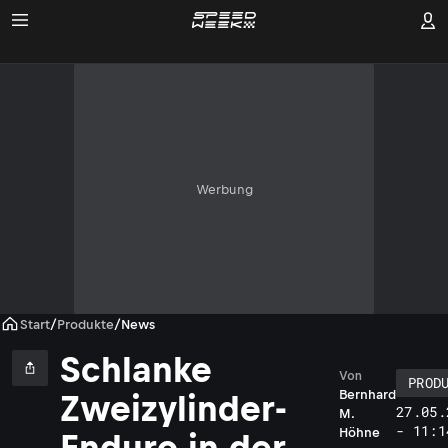
Werbung
Start
/
Produkte
/
News
Schlanke
Von
PROD
Bernhard
Zweizylinder-
27.05.
M.
- 11:1
Höhne
Enduro in der