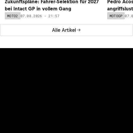
Zukunftspläne: Fahrer-Selektion für 2027
Pedro Acos
bei Intact GP in vollem Gang
angriffslus
07.08.2026 - 21:57
07.
MOTO2
MOTOGP
Alle Artikel