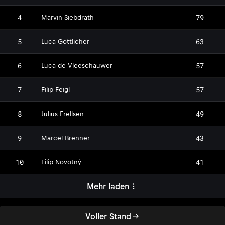
LL
MS
4
79
Marvin Siebdrath
LG
5
63
Luca Göttlicher
LV
6
57
Luca de Vleeschauwer
FF
7
57
Filip Feigl
JF
8
49
Julius Frellsen
MB
9
43
Marcel Brenner
FN
10
41
Filip Novotný
Mehr laden
Voller Stand