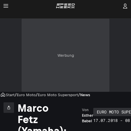
Werbung
Start
/
Euro Moto
/
Euro Moto Supersport
/
News
Marco
Von
EURO MOTO SUP
Esther
Fetz
17.07.2018 - 08
Babel
(Yamaha):