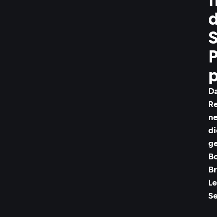
d
S
P
p
Da
R
ne
di
ge
B
Br
Le
Se