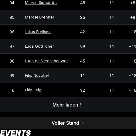
MS
04
48
11
+8
Marvin Siebdrath
MB
05
25
11
+8
Marcel Brenner
JF
06
42
11
+1
Julius Frellsen
LG
07
99
11
+1
Luca Göttlicher
LV
08
45
11
+1
Luca de Vleeschauwer
FN
09
11
11
+1
Filip Novotný
FF
10
92
11
+1
Filip Feigl
Mehr laden
Voller Stand
EVENTS