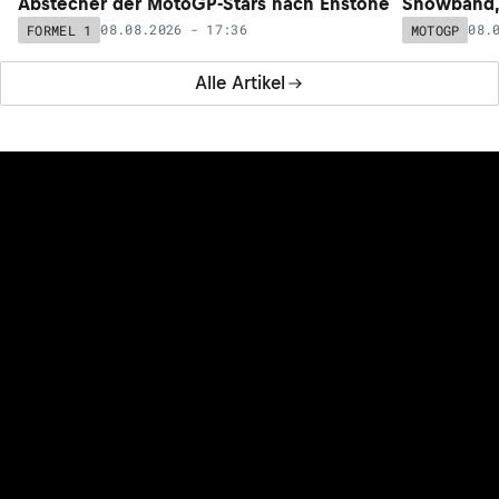
Abstecher der MotoGP-Stars nach Enstone
Showband,
08.08.2026 - 17:36
08.
FORMEL 1
MOTOGP
Alle Artikel