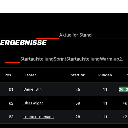
Ergebnisse
Aktueller Stand
ERGEBNISSE
Rennen
Startaufstellung
Sprint
Startaufstellung
Warm-up
2. Q
Pos
Fahrer
Start Nr
Runden
Z
01
26
11
20:
Daniel Blin
02
60
11
+0
Dirk Geiger
LL
03
28
11
+2
Lennox Lehmann