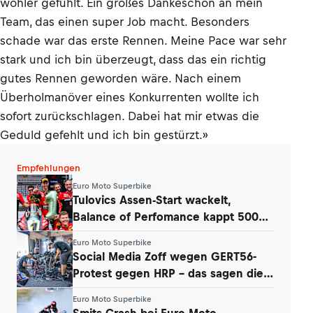
wohler gefühlt. Ein großes Dankeschön an mein
Team, das einen super Job macht. Besonders
schade war das erste Rennen. Meine Pace war sehr
stark und ich bin überzeugt, dass das ein richtig
gutes Rennen geworden wäre. Nach einem
Überholmanöver eines Konkurrenten wollte ich
sofort zurückschlagen. Dabei hat mir etwas die
Geduld gefehlt und ich bin gestürzt.»
Empfehlungen
Euro Moto Superbike
Tulovics Assen-Start wackelt,
Balance of Perfomance kappt 500
Umdrehungen
Euro Moto Superbike
Social Media Zoff wegen GERT56-
Protest gegen HRP – das sagen die
Teams
Euro Moto Superbike
Smits-Crash bei Euro Moto