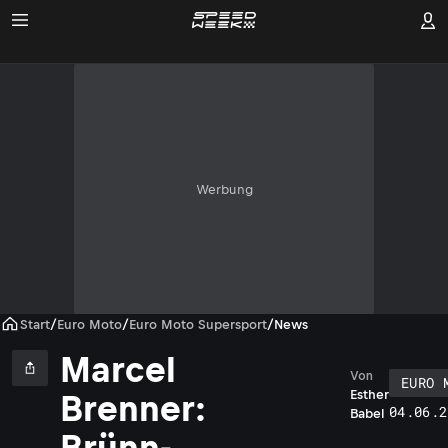
Werbung
Start
/
Euro Moto
/
Euro Moto Supersport
/
News
Marcel
Von
EURO 
Esther
Brenner:
04.06.2
Babel
Brünn-