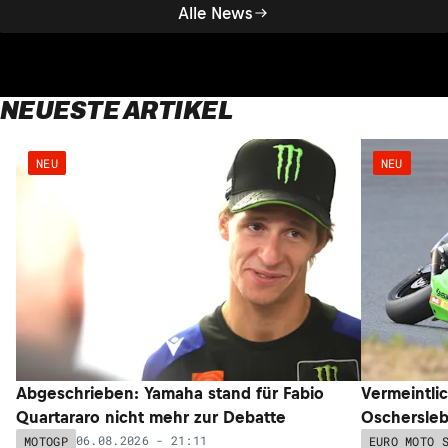
Alle News
NEUESTE ARTIKEL
NEU
NEU
Abgeschrieben: Yamaha stand für Fabio
Vermeintli
Quartararo nicht mehr zur Debatte
Oschersleb
06.08.2026 - 21:11
MOTOGP
EURO MOTO 