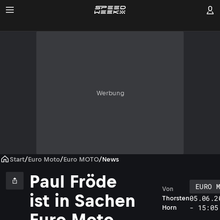
Werbung
Start
/
Euro Moto
/
Euro MOTO
/
News
Paul Fröde
EURO 
Von
ist in Sachen
05.06.2
Thorsten
- 15:05
Horn
Euro Moto