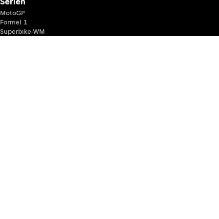
Serien
MotoGP
Formel 1
Superbike-WM