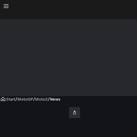
Start
/
MotoGP
/
Moto2
/
News