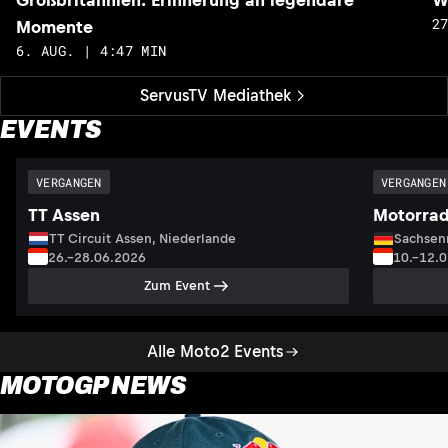
2
Momente
6. AUG. | 4:47 MIN
ServusTV Mediathek
EVENTS
VERGANGEN
VERGANGEN
TT Assen
Motorrad
TT Circuit Assen, Niederlande
Sachsenr
26.–28.06.2026
10.–12.
Zum Event
Alle Moto2 Events
MOTOGP NEWS