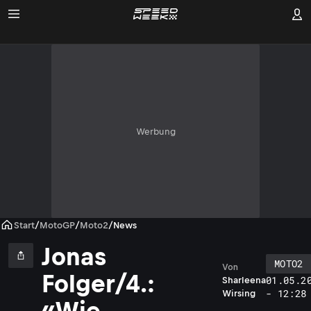
Werbung
Start
/
MotoGP
/
Moto2
/
News
Jonas
MOTO2
Von
Folger/4.:
01.05.2
Sharleena
- 12:28
Wirsing
«Wie