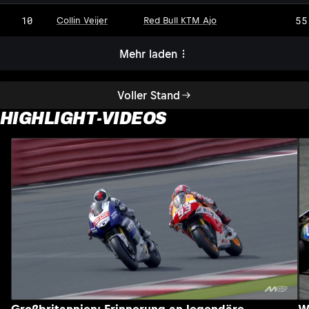
10
55
Collin Veijer
Red Bull KTM Ajo
Mehr laden
Voller Stand
HIGHLIGHT-VIDEOS
Großbritannien: Erinnerung an legendäre
W