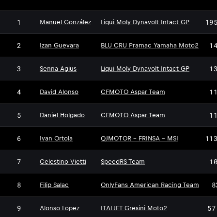
1
19
Manuel González
Liqui Moly Dynavolt Intact GP
2
1
Izan Guevara
BLU CRU Pramac Yamaha Moto2
3
1
Senna Agius
Liqui Moly Dynavolt Intact GP
4
1
David Alonso
CFMOTO Aspar Team
5
1
Daniel Holgado
CFMOTO Aspar Team
6
11
Ivan Ortola
QJMOTOR - FRINSA - MSI
7
1
Celestino Vietti
SpeedRS Team
8
8
Filip Salac
OnlyFans American Racing Team
9
57
Alonso Lopez
ITALJET Gresini Moto2