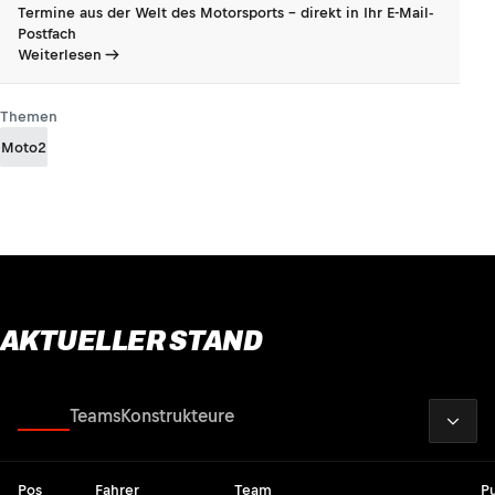
Termine aus der Welt des Motorsports - direkt in Ihr E-Mail-
Postfach
Weiterlesen
Themen
Moto2
AKTUELLER STAND
2026
Fahrer
Teams
Konstrukteure
Pos
Fahrer
Team
P