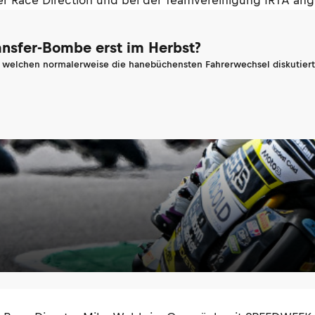
der Race Direction und bei der Teamvereinigung IRTA an
ransfer-Bombe erst im Herbst?
n welchen normalerweise die hanebüchensten Fahrerwechsel diskutiert 