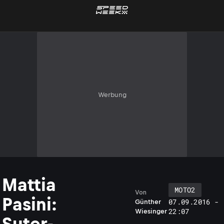
Werbung
Mattia
MOTO2
Von
Pasini:
07.09.2016 -
Günther
22:07
Wiesinger
Suter-