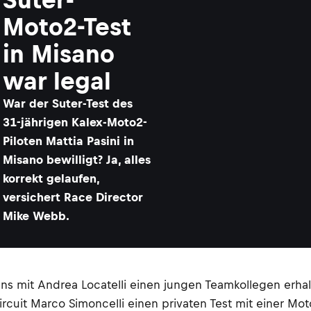
Moto2-Test
in Misano
war legal
War der Suter-Test des
31-jährigen Kalex-Moto2-
Piloten Mattia Pasini in
Misano bewilligt? Ja, alles
korrekt gelaufen,
versichert Race Director
Mike Webb.
ans mit Andrea Locatelli einen jungen Teamkollegen erha
cuit Marco Simoncelli einen privaten Test mit einer Moto