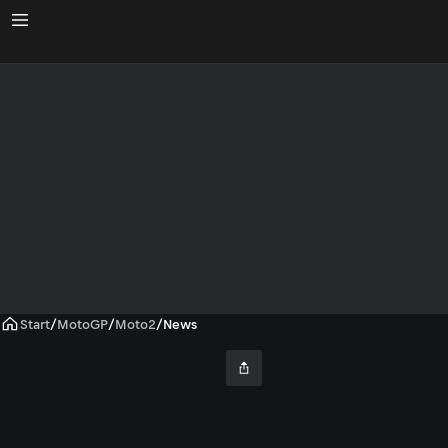
Start
/
MotoGP
/
Moto2
/
News