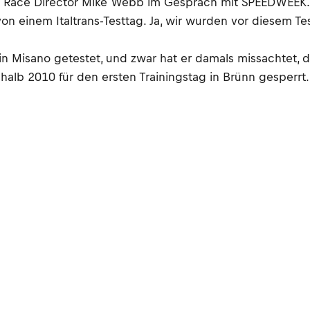
rte Race Director Mike Webb im Gespräch mit SPEEDWEEK.
on einem Italtrans-Testtag. Ja, wir wurden vor diesem Test
al in Misano getestet, und zwar hat er damals missachtet
eshalb 2010 für den ersten Trainingstag in Brünn gesper