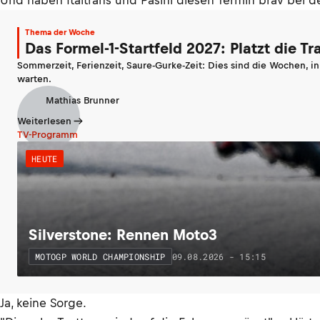
Und haben Italtrans und Pasini diesen Termin brav bei 
Thema der Woche
Das Formel-1-Startfeld 2027: Platzt die T
Sommerzeit, Ferienzeit, Saure-Gurke-Zeit: Dies sind die Wochen, i
warten.
Mathias Brunner
Weiterlesen
TV-Programm
HEUTE
Silverstone: Rennen Moto3
09.08.2026 - 15:15
MOTOGP WORLD CHAMPIONSHIP
Ja, keine Sorge.