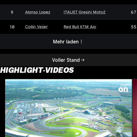
9
67
Alonso Lopez
ITALJET Gresini Moto2
10
55
Collin Veijer
Red Bull KTM Ajo
Mehr laden
Voller Stand
HIGHLIGHT-VIDEOS