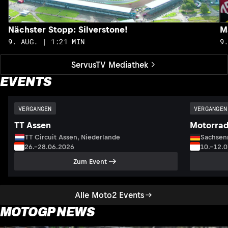
Nächster Stopp: Silverstone!
M
9. AUG. | 1:21 MIN
9
ServusTV Mediathek
EVENTS
VERGANGEN
VERGANGEN
TT Assen
Motorrad
TT Circuit Assen, Niederlande
Sachsenr
26.–28.06.2026
10.–12.
Zum Event
Alle Moto2 Events
MOTOGP NEWS