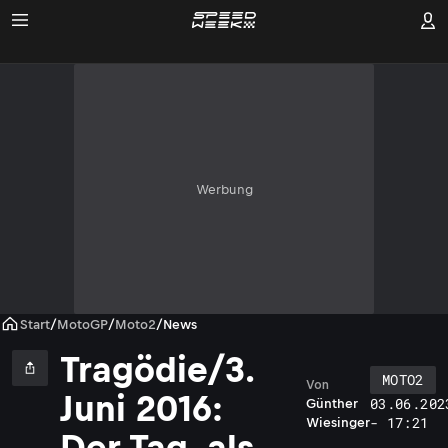
Werbung
Start
/
MotoGP
/
Moto2
/
News
Tragödie/3.
MOTO2
Von
Juni 2016:
03.06.202
Günther
- 17:21
Wiesinger
Der Tag, als