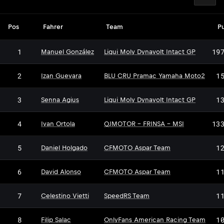
Pos
Fahrer
Team
P
1
19
Manuel González
Liqui Moly Dynavolt Intact GP
2
1
Izan Guevara
BLU CRU Pramac Yamaha Moto2
3
1
Senna Agius
Liqui Moly Dynavolt Intact GP
4
13
Ivan Ortola
QJMOTOR - FRINSA - MSI
5
1
Daniel Holgado
CFMOTO Aspar Team
6
1
David Alonso
CFMOTO Aspar Team
7
1
Celestino Vietti
SpeedRS Team
8
1
Filip Salac
OnlyFans American Racing Team