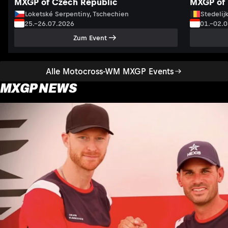
MXGP of Czech Republic
MXGP of 
Loketské Serpentiny, Tschechien
Stedelij
25.–26.07.2026
01.–02.
Zum Event
Alle Motocross-WM MXGP Events
MXGP NEWS