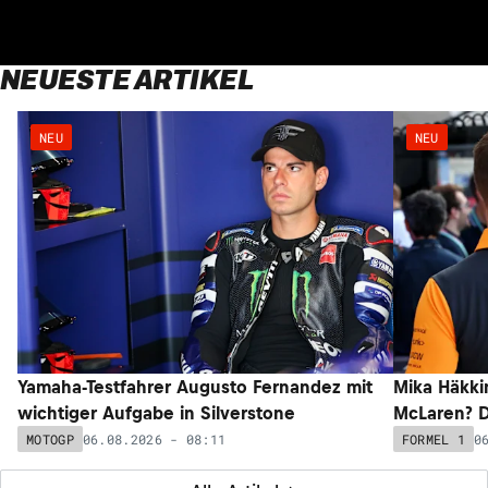
NEUESTE ARTIKEL
NEU
NEU
Yamaha-Testfahrer Augusto Fernandez mit
Mika Häkki
wichtiger Aufgabe in Silverstone
McLaren? D
06.08.2026 - 08:11
0
MOTOGP
FORMEL 1