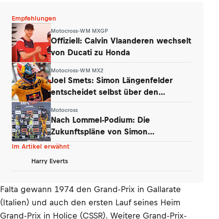
Empfehlungen
Motocross-WM MXGP
Offiziell: Calvin Vlaanderen wechselt
von Ducati zu Honda
Motocross-WM MX2
Joel Smets: Simon Längenfelder
entscheidet selbst über den
Klassenwechsel
Motocross
Nach Lommel-Podium: Die
Zukunftspläne von Simon
Längenfelder (KTM)
Im Artikel erwähnt
Harry Everts
Falta gewann 1974 den Grand-Prix in Gallarate
(Italien) und auch den ersten Lauf seines Heim
Grand-Prix in Holice (CSSR). Weitere Grand-Prix-