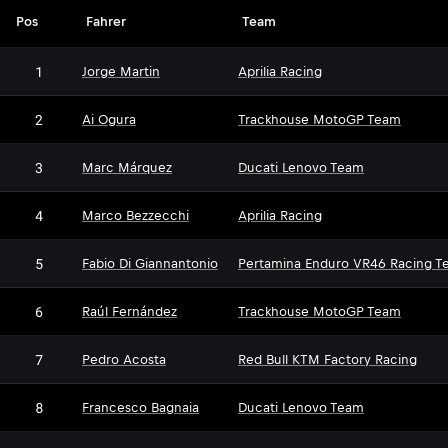
Pos
Fahrer
Team
1
Jorge Martin
Aprilia Racing
2
Ai Ogura
Trackhouse MotoGP Team
3
Marc Márquez
Ducati Lenovo Team
4
Marco Bezzecchi
Aprilia Racing
5
Fabio Di Giannantonio
Pertamina Enduro VR46 Racing T
6
Raúl Fernández
Trackhouse MotoGP Team
7
Pedro Acosta
Red Bull KTM Factory Racing
8
Francesco Bagnaia
Ducati Lenovo Team