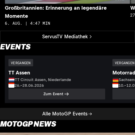
Großbritannien: Erinnerung an legendäre
W
2
Momente
6. AUG. | 4:47 MIN
ServusTV Mediathek
EVENTS
VERGANGEN
VERGANGEN
TT Assen
Motorrad
TT Circuit Assen, Niederlande
Sachsenr
26.–28.06.2026
10.–12.
Zum Event
Alle MotoGP Events
MOTOGP NEWS