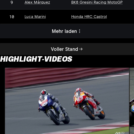
9
Alex Márquez
BK8 Gresini Racing MotoGP
10
Luca Marini
Honda HRC Castrol
Mehr laden
Voller Stand
HIGHLIGHT-VIDEOS