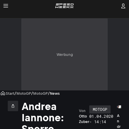
Werbung
Start
/
MotoGP
/
MotoGP
/
News
Andrea
MOTOGP
Von
Iannone:
01.04.2020
A
Otto
- 14:14
n
Zuber
Sperre
dr