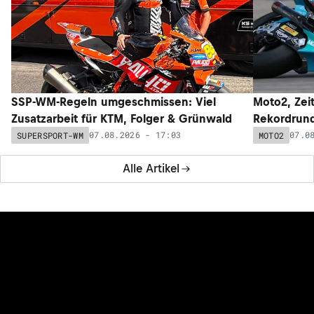
SSP-WM-Regeln umgeschmissen: Viel
Moto2, Zeit
Zusatzarbeit für KTM, Folger & Grünwald
Rekordrund
07.08.2026 - 17:03
07.0
SUPERSPORT-WM
MOTO2
Alle Artikel