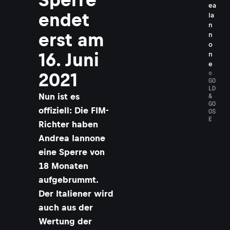
ea
endet
Ia
n
erst am
n
o
16. Juni
n
e
©
2021
GO
LD
Nun ist es
&
GO
offiziell: Die FIM-
OS
E
Richter haben
Andrea Iannone
eine Sperre von
18 Monaten
aufgebrummt.
Der Italiener wird
auch aus der
Wertung der