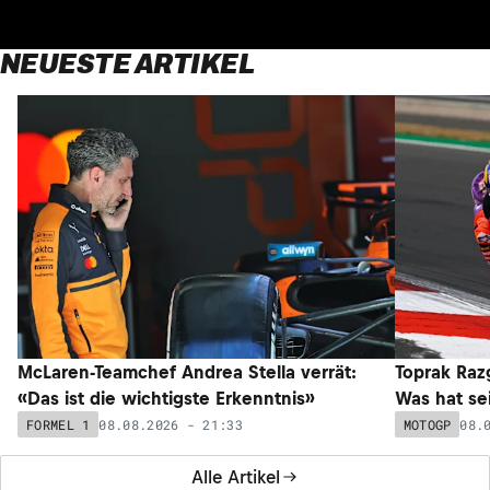
NEUESTE ARTIKEL
McLaren-Teamchef Andrea Stella verrät:
Toprak Razg
«Das ist die wichtigste Erkenntnis»
Was hat sei
08.08.2026 - 21:33
08.
FORMEL 1
MOTOGP
Alle Artikel