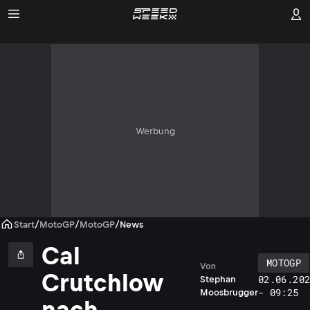
Werbung
Start
/
MotoGP
/
MotoGP
/
News
Cal
MOTOGP
Von
Crutchlow
02.06.20
Stephan
- 09:25
Moosbrugger
nach