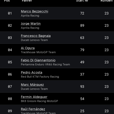
Pos
Fahrer
Start Nr
Runden
Marco Bezzecchi
01
72
23
Aprilia Racing
Jorge Martin
02
89
23
Aprilia Racing
Francesco Bagnaia
03
63
23
Ducati Lenovo Team
Ai Ogura
04
79
23
Trackhouse MotoGP Team
Fabio Di Giannantonio
05
49
23
Pertamina Enduro VR46 Racing Team
Pedro Acosta
06
37
23
Red Bull KTM Factory Racing
Marc Márquez
07
93
23
Ducati Lenovo Team
Fermin Aldeguer
08
54
23
BK8 Gresini Racing MotoGP
Raúl Fernández
09
25
23
Trackhouse MotoGP Team