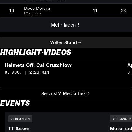
Diogo Moreira
10
11
23
LCR Honda
Mehr laden
Voller Stand
HIGHLIGHT-VIDEOS
Helmets Off: Cal Crutchlow
A
8. AUG. | 2:23 MIN
8
ServusTV Mediathek
EVENTS
VERGANGEN
VERGANGEN
TT Assen
Motorrad