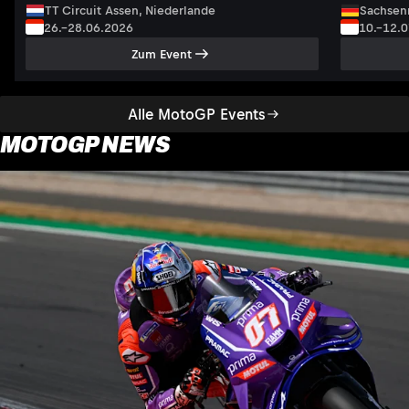
TT Circuit Assen, Niederlande
Sachsenr
26.–28.06.2026
10.–12.
Zum Event
Alle MotoGP Events
MOTOGP NEWS