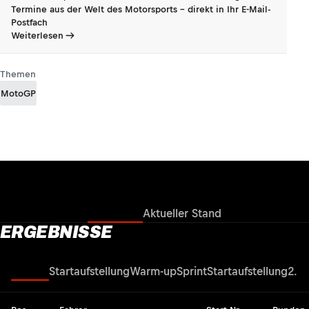
Termine aus der Welt des Motorsports - direkt in Ihr E-Mail-
Postfach
Weiterlesen
Themen
MotoGP
Ergebnisse
Aktueller Stand
ERGEBNISSE
Rennen
Startaufstellung
Warm-up
Sprint
Startaufstellung
2. Q