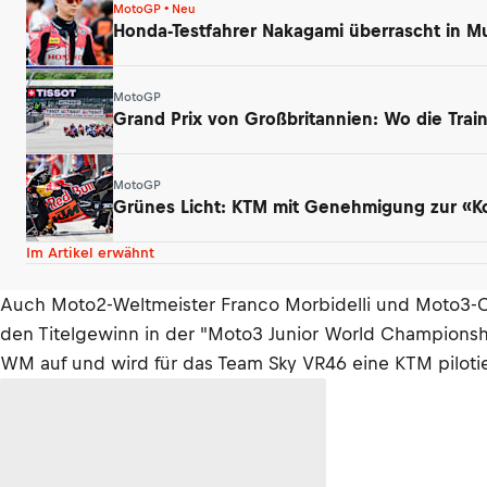
MotoGP • Neu
Honda-Testfahrer Nakagami überrascht in Mu
MotoGP
Grand Prix von Großbritannien: Wo die Tra
MotoGP
Grünes Licht: KTM mit Genehmigung zur «K
Im Artikel erwähnt
Auch Moto2-Weltmeister Franco Morbidelli und Moto3-Ch
den Titelgewinn in der "Moto3 Junior World Championsh
WM auf und wird für das Team Sky VR46 eine KTM piloti