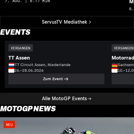
7. AUG. | 6:17 MIN
M
6
ServusTV Mediathek
EVENTS
VERGANGEN
VERGANGEN
TT Assen
Motorrad
TT Circuit Assen, Niederlande
Sachsenr
26.–28.06.2026
10.–12.
Zum Event
Alle MotoGP Events
MOTOGP NEWS
NEU