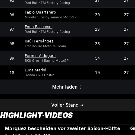
05
37
27
Red Bull KTM Factory Racing
Fabio Quartararo
06
20
27
Monster Energy Yamaha MotoGP
Enea Bastianini
07
23
27
Red Bull KTM Factory Racing
Raúl Fernández
08
25
27
Trackhouse MotoGP Team
Fermin Aldeguer
09
54
27
BK8 Gresini Racing MotoGP
Luca Marini
10
10
27
Honda HRC Castrol
Mehr laden
Voller Stand
HIGHLIGHT-VIDEOS
Marquez bescheiden vor zweiter Saison-Hälfte
G