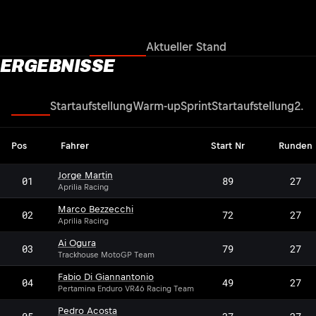
Ergebnisse
Aktueller Stand
ERGEBNISSE
Rennen
Startaufstellung
Warm-up
Sprint
Startaufstellung
2. Q
Pos
Fahrer
Start Nr
Runden
Jorge Martin
01
89
27
Aprilia Racing
Marco Bezzecchi
02
72
27
Aprilia Racing
Ai Ogura
03
79
27
Trackhouse MotoGP Team
Fabio Di Giannantonio
04
49
27
Pertamina Enduro VR46 Racing Team
Pedro Acosta