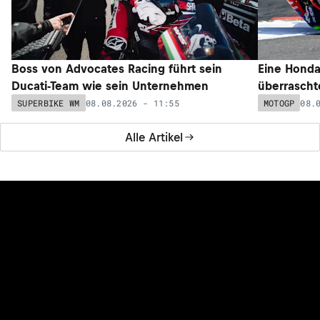
Boss von Advocates Racing führt sein
Eine Honda
Ducati-Team wie sein Unternehmen
überrascht
08.08.2026 - 11:55
08.
SUPERBIKE WM
MOTOGP
Alle Artikel