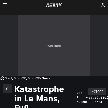
Werbung
Start
/
MotoGP
/
MotoGP
/
News
Katastrophe
MOTOGP
Von
in Le Mans,
09.05.202
Thomas
- 16:51
Kuttruf
Fuß