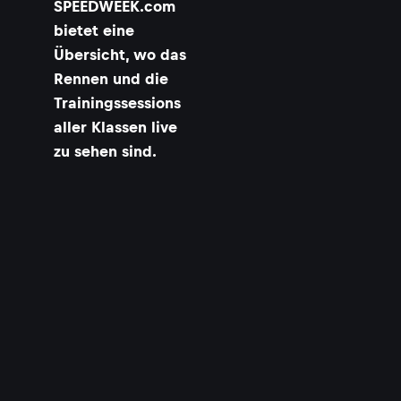
SPEEDWEEK.com
i
v
bietet eine
e
Übersicht, wo das
g
e
Rennen und die
z
Trainingssessions
e
aller Klassen live
i
g
zu sehen sind.
t
i
r
d
©
G
O
L
D
&
G
O
O
S
E