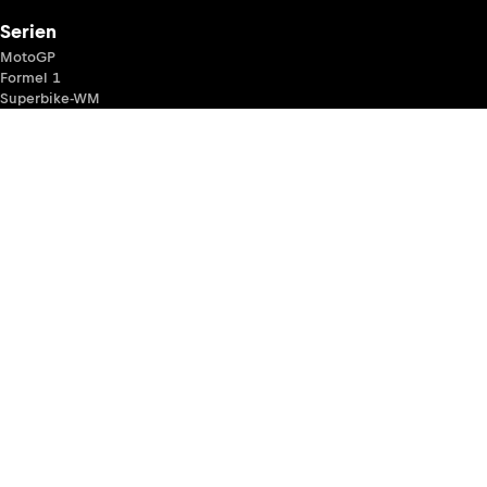
Serien
MotoGP
Formel 1
Superbike-WM