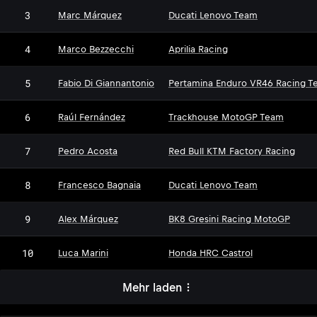
3
Marc Márquez
Ducati Lenovo Team
4
Marco Bezzecchi
Aprilia Racing
5
Fabio Di Giannantonio
Pertamina Enduro VR46 Racing T
6
Raúl Fernández
Trackhouse MotoGP Team
7
Pedro Acosta
Red Bull KTM Factory Racing
8
Francesco Bagnaia
Ducati Lenovo Team
9
Alex Márquez
BK8 Gresini Racing MotoGP
10
Luca Marini
Honda HRC Castrol
Mehr laden