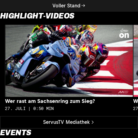
Voller Stand
HIGHLIGHT-VIDEOS
Wer rast am Sachsenring zum Sieg?
W
27. JULI | 0:50 MIN
2
ServusTV Mediathek
EVENTS