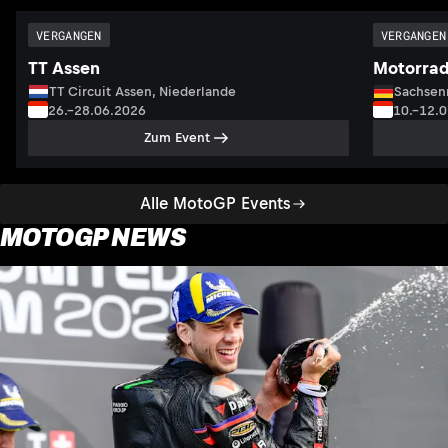
VERGANGEN
VERGANGEN
TT Assen
Motorrad
TT Circuit Assen, Niederlande
Sachsenr
26.–28.06.2026
10.–12.
Zum Event
Alle MotoGP Events
MOTOGP NEWS