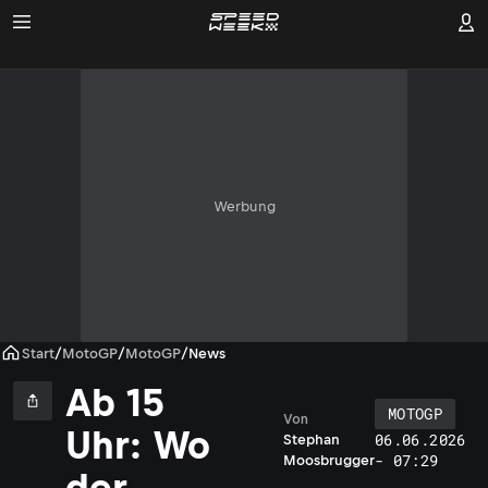
Werbung
Start
/
MotoGP
/
MotoGP
/
News
Ab 15
MOTOGP
Von
Uhr: Wo
06.06.2026
Stephan
o
- 07:29
Moosbrugger
d
der