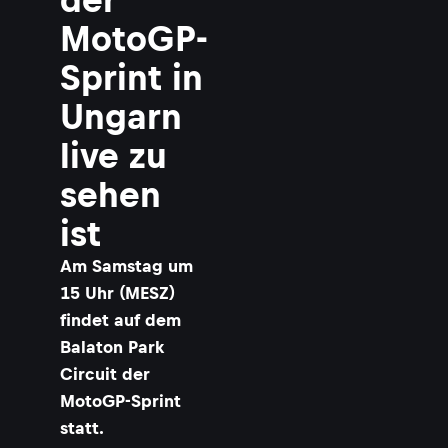
e
r
MotoGP-
o
Sprint in
t
o
Ungarn
P
live zu
-
S
sehen
p
r
ist
i
n
Am Samstag um
t
i
15 Uhr (MESZ)
n
findet auf dem
n
Balaton Park
g
Circuit der
a
MotoGP-Sprint
r
n
statt.
l