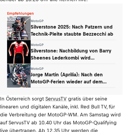
Empfehlungen
MotoGP
Silverstone 2025: Nach Patzern und
Technik-Pleite staubte Bezzecchi ab
MotoGP
Silverstone: Nachbildung von Barry
Sheenes Lederkombi wird
versteigert
MotoGP
Jorge Martin (Aprilia): Nach den
MotoGP-Ferien wieder auf dem
Motorrad
In Österreich sorgt
ServusTV
gratis über seine
linearen und digitalen Kanäle, inkl. Red Bull TV, für
die Verbreitung der MotoGP-WM. Am Samstag wird
auf ServusTV ab 10.40 Uhr das MotoGP-Qualifying
live übertragen. Ab 12.35 Uhr werden die