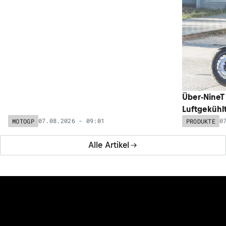
Honda-Testfahrer Nakagami überrascht in
Über-NineT
Mugello: Schneller als Bulega
Luftgekühl
07.08.2026 - 09:01
0
MOTOGP
PRODUKTE
Alle Artikel