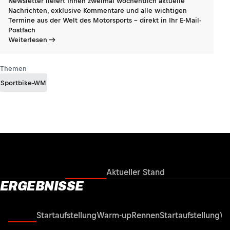
Newsletter liefert Ihnen zweimal wöchentlich aktuelle
Nachrichten, exklusive Kommentare und alle wichtigen
Termine aus der Welt des Motorsports - direkt in Ihr E-Mail-
Postfach
Weiterlesen
Themen
Sportbike-WM
Ergebnisse
Aktueller Stand
ERGEBNISSE
Rennen
Startaufstellung
Warm-up
Rennen
Startaufstellung
Wa