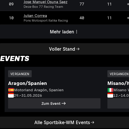
Jose Manuel Osuna Saez
09
77
11
Deza-Box 77 Racing Team
Julian Correa
10
40
11
Pons Motosport Italika Racing
Mehr laden
Voller Stand
EVENTS
VERGANGEN
VERGANGEN
Aragon/Spanien
Misano/I
Motorland Aragón, Spanien
Misano W
29.–31.05.2026
12.–14.
Zum Event
Alle Sportbike-WM Events