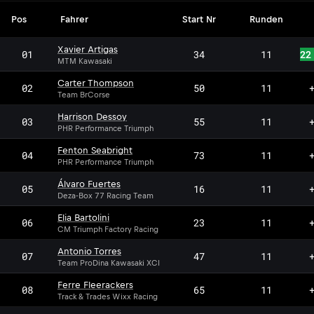
Pos
Fahrer
Start Nr
Runden
Xavier Artigas
01
34
11
22
MTM Kawasaki
Carter Thompson
02
50
11
Team BrCorse
Harrison Dessoy
03
55
11
PHR Performance Triumph
Fenton Seabright
04
73
11
PHR Performance Triumph
Álvaro Fuertes
05
16
11
Deza-Box 77 Racing Team
Elia Bartolini
06
23
11
CM Triumph Factory Racing
Antonio Torres
07
47
11
Team ProDina Kawasaki XCI
Ferre Fleerackers
08
65
11
Track & Trades Wixx Racing