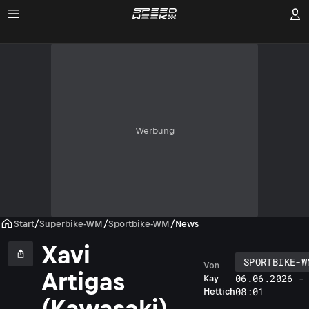
Werbung
Start
/
Superbike-WM
/
Sportbike-WM
/
News
Xavi
SPORTBIKE-W
Von
Artigas
06.06.2026 -
Kay
08:01
Hettich
(Kawasaki)