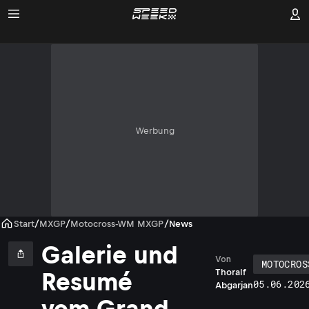
Werbung
Start
/
MXGP
/
Motocross-WM MXGP
/
News
Galerie und
Von
MOTOCROS
Thoralf
Resumé
05.06.202
Abgarjan
vom Grand