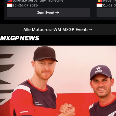
Loketské Serpentiny, Tschechien
Stedelij
25.–26.07.2026
01.–02.
Zum Event
Alle Motocross-WM MXGP Events
MXGP NEWS