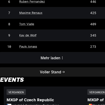
6
446
Ruben Fernandez
7
425
Maxime Renaux
8
409
Tom Vialle
9
345
Kay de Wolf
10
273
Pauls Jonass
Mehr laden
Voller Stand
EVENTS
VERGANGEN
VERGANGEN
MXGP of Czech Republic
MXGP of 