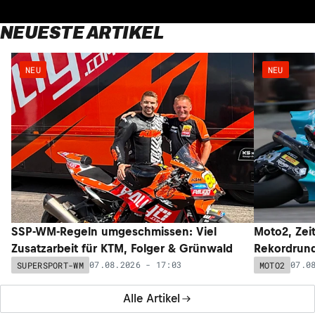
NEUESTE ARTIKEL
NEU
NEU
SSP-WM-Regeln umgeschmissen: Viel
Moto2, Zeit
Zusatzarbeit für KTM, Folger & Grünwald
Rekordrund
07.08.2026 - 17:03
07.0
SUPERSPORT-WM
MOTO2
Alle Artikel