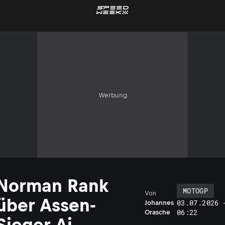
Werbung
Norman Rank
MOTOGP
Von
über Assen-
03.07.2026 
Johannes
06:22
Orasche
Sieger Ai