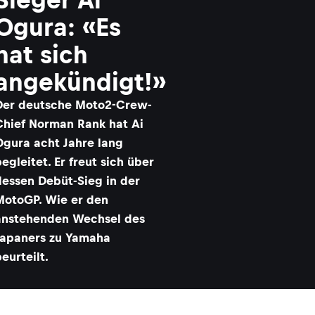
Ogura: «Es
hat sich
angekündigt!»
Der deutsche Moto2-Crew-
Chief Norman Rank hat Ai
Ogura acht Jahre lang
egleitet. Er freut sich über
dessen Debüt-Sieg in der
MotoGP. Wie er den
anstehenden Wechsel des
Japaners zu Yamaha
eurteilt.