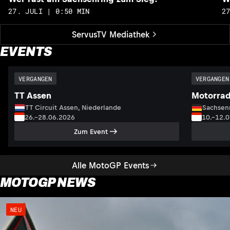
27. JULI | 0:50 MIN
2
ServusTV Mediathek
EVENTS
VERGANGEN
VERGANGEN
TT Assen
Motorrad
TT Circuit Assen, Niederlande
Sachsenr
26.–28.06.2026
10.–12.
Zum Event
Alle MotoGP Events
MOTOGP NEWS
NEU