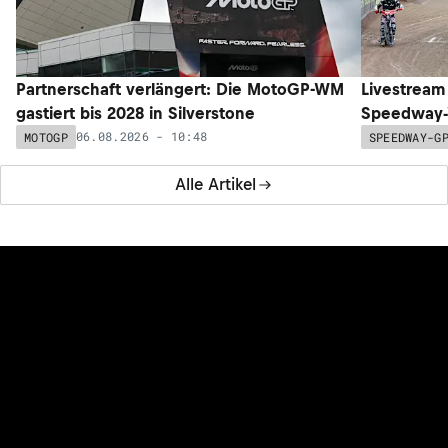
Partnerschaft verlängert: Die MotoGP-WM
Livestream
gastiert bis 2028 in Silverstone
Speedway-W
06.08.2026 - 10:48
MOTOGP
SPEEDWAY-G
Alle Artikel