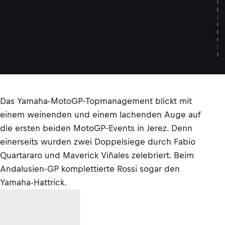
L
D
&
G
O
O
S
E
Das Yamaha-MotoGP-Topmanagement blickt mit
einem weinenden und einem lachenden Auge auf
die ersten beiden MotoGP-Events in Jerez. Denn
einerseits wurden zwei Doppelsiege durch Fabio
Quartararo und Maverick Viñales zelebriert. Beim
Andalusien-GP komplettierte Rossi sogar den
Yamaha-Hattrick.