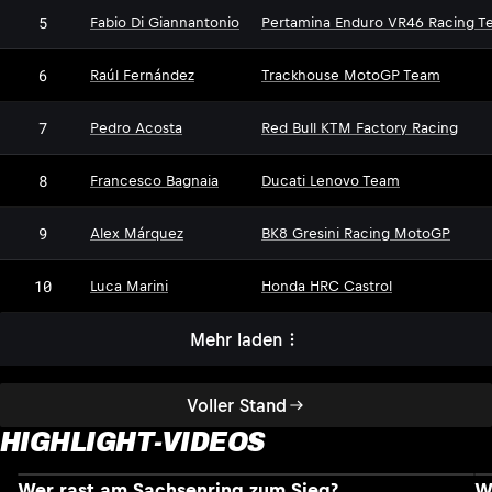
5
Fabio Di Giannantonio
Pertamina Enduro VR46 Racing T
6
Raúl Fernández
Trackhouse MotoGP Team
7
Pedro Acosta
Red Bull KTM Factory Racing
8
Francesco Bagnaia
Ducati Lenovo Team
9
Alex Márquez
BK8 Gresini Racing MotoGP
10
Luca Marini
Honda HRC Castrol
Mehr laden
Voller Stand
HIGHLIGHT-VIDEOS
Wer rast am Sachsenring zum Sieg?
W