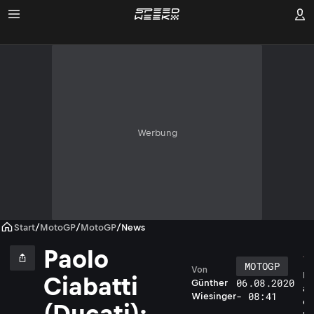
Werbung
Start
/
MotoGP
/
MotoGP
/
News
Paolo
MOTOGP
Von
P
Ciabatti
06.08.2020
Günther
a
- 08:41
Wiesinger
o
(Ducati):