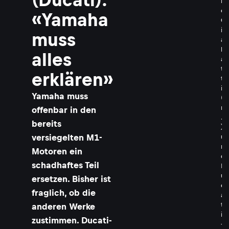
l
o
«Yamaha
C
i
muss
a
b
alles
a
t
erklären»
t
i
Yamaha muss
(
r
offenbar in den
.
bereits
)
versiegelten M1-
u
n
Motoren ein
d
schadhaftes Teil
D
u
ersetzen. Bisher ist
c
fraglich, ob die
a
t
anderen Werke
i
zustimmen. Ducati-
-