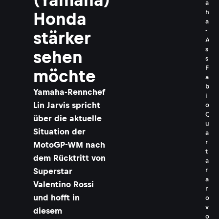
a
h
Honda
a
-
stärker
A
s
sehen
s
F
möchte
a
b
Yamaha-Rennchef
i
Lin Jarvis spricht
o
Q
über die aktuelle
u
Situation der
a
r
MotoGP-WM nach
t
dem Rücktritt von
a
Superstar
r
a
Valentino Rossi
r
und hofft in
o
v
diesem
o