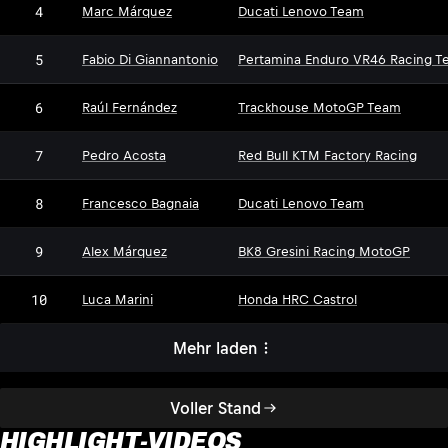
4
Marc Márquez
Ducati Lenovo Team
5
Fabio Di Giannantonio
Pertamina Enduro VR46 Racing T
6
Raúl Fernández
Trackhouse MotoGP Team
7
Pedro Acosta
Red Bull KTM Factory Racing
8
Francesco Bagnaia
Ducati Lenovo Team
9
Alex Márquez
BK8 Gresini Racing MotoGP
10
Luca Marini
Honda HRC Castrol
Mehr laden
Voller Stand
HIGHLIGHT-VIDEOS