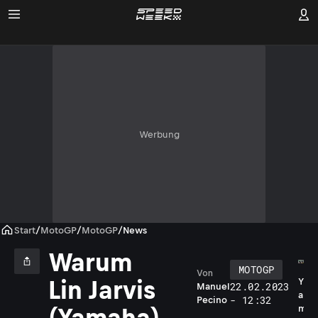
Werbung
Start
/
MotoGP
/
MotoGP
/
News
Warum
MOTOGP
Von
Lin Jarvis
Y
22.02.2023
Manuel
a
- 12:32
Pecino
m
(Yamaha)