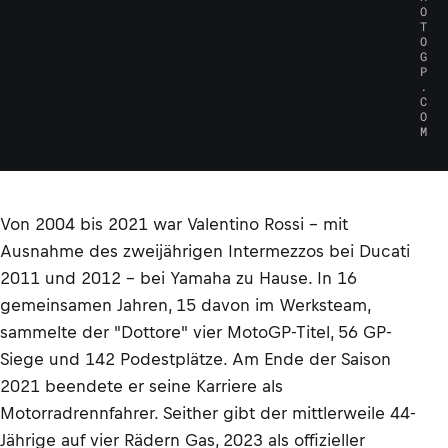
O
T
O
G
P
.
C
O
M
Von 2004 bis 2021 war Valentino Rossi – mit
Ausnahme des zweijährigen Intermezzos bei Ducati
2011 und 2012 – bei Yamaha zu Hause. In 16
gemeinsamen Jahren, 15 davon im Werksteam,
sammelte der "Dottore" vier MotoGP-Titel, 56 GP-
Siege und 142 Podestplätze. Am Ende der Saison
2021 beendete er seine Karriere als
Motorradrennfahrer. Seither gibt der mittlerweile 44-
Jährige auf vier Rädern Gas, 2023 als offizieller