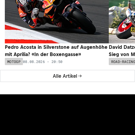
Pedro Acosta in Silverstone auf Augenhöhe
David Datz
mit Aprilia? «In der Boxengasse»
Sieg von M
08.08.2026 - 20:50
MOTOGP
ROAD-RACIN
Alle Artikel