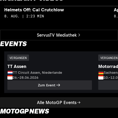
Helmets Off: Cal Crutchlow
A
8. AUG. | 2:23 MIN
8
ServusTV Mediathek
EVENTS
VERGANGEN
VERGANGEN
TT Assen
Motorrad
TT Circuit Assen, Niederlande
Sachsenr
26.–28.06.2026
10.–12.
Zum Event
Alle MotoGP Events
MOTOGP NEWS