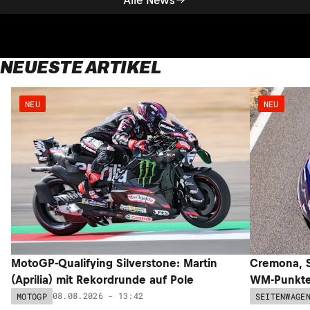
NEUESTE ARTIKEL
NEU
NEU
MotoGP-Qualifying Silverstone: Martin
Cremona, S
(Aprilia) mit Rekordrunde auf Pole
WM-Punkte 
08.08.2026 - 13:42
MOTOGP
SEITENWAGE