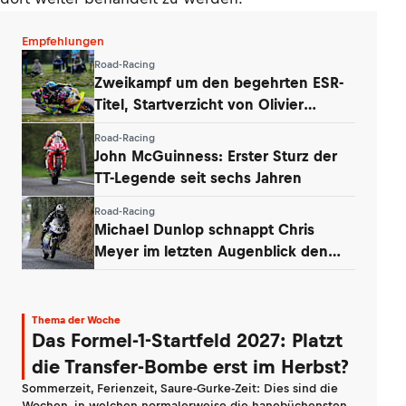
Empfehlungen
Road-Racing
Zweikampf um den begehrten ESR-
Titel, Startverzicht von Olivier
Lupberger
Road-Racing
John McGuinness: Erster Sturz der
TT-Legende seit sechs Jahren
Road-Racing
Michael Dunlop schnappt Chris
Meyer im letzten Augenblick den
Titel weg
Thema der Woche
Das Formel-1-Startfeld 2027: Platzt
die Transfer-Bombe erst im Herbst?
Sommerzeit, Ferienzeit, Saure-Gurke-Zeit: Dies sind die
Wochen, in welchen normalerweise die hanebüchensten